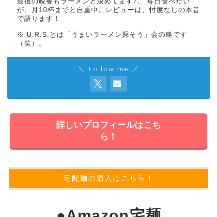
最後の晩餐もラーメンと決めてます♪。 毎日食べたい
が、月10杯までと自重中。レビューは、忖度なしの本音
で語ります！
※ U.R.S.とは「うまいラーメン探そう」会の略です
（笑）。
＼ Follow me ／
詳しいプロフィールはこち
ら！
宅配麺の購入はこちら！
●
Amazon宅麺