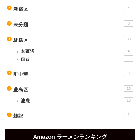
4
新宿区
6
未分類
39
板橋区
本蓮沼
4
西台
4
3
町中華
15
豊島区
池袋
13
1
雑記
Amazon ラーメンランキング