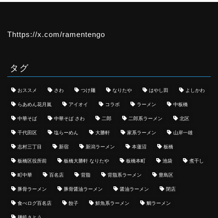
Thttps://x.com/ramentengo
タグ
おススメ
さわ
つけ麺
なりたや
はやし田
よしかわ
らあめん花月嵐
アイオイ
コラボ
ラーメン
中板橋
中華そば
中華そば さわ
二郎
二郎系ラーメン
北区
千代田区
塩らーめん
大勝軒
家系ラーメン
山岸一雄
志村三丁目
新宿
新潟ラーメン
本蓮沼
板橋
板橋区役所前
板橋大勝軒 なりたや
板橋本町
池袋
煮干し
町中華
百名店
背脂
背脂系ラーメン
豊島区
豚骨ラーメン
豚骨醤油ラーメン
醤油ラーメン
閉店
食べログ百名店
餃子
鮮魚系ラーメン
鯛ラーメン
麺処さとう