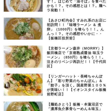
す！。はじめて「油そば」を食べた
かも！？。その感想とは！？。麺ヘ
ラ発動！！
【あさひ町内会】すみれ系のお店に
初訪問！！「味噌ラーメン ＆ 煮
卵」（1000円）を喰らう！！。ん
んっ！？。その感想やいかに・・
【板橋区役所前】
【京都ラーメン森井（MORRY）】
飯田橋店で「京都熟成醤油 味玉ラ
ーメン」（850円）を喰らう！！。
泣きのリベンジ再訪だ！！【千代田
区】
【リンガーハット・長崎ちゃんぽ
ん】「彩り野菜のちゃんぽん」＆
「餃子」を頂く。国産野菜１００％
が美味い！！【イオンスタイル板橋
前野町店】
【麺処さとう】板橋・本蓮沼店で
「濃厚魚介豚骨らーめん＆味玉」