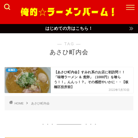
はじめての方はこちら！
― TAG ―
あさひ町内会
板橋区
【あさひ町内会】すみれ系のお店に初訪問！！
「味噌ラーメン ＆ 煮卵」（1000円）を喰ら
う！！。んんっ！？。その感想やいかに・・【板
橋区役所前】
2022年5月30日
HOME
あさひ町内会