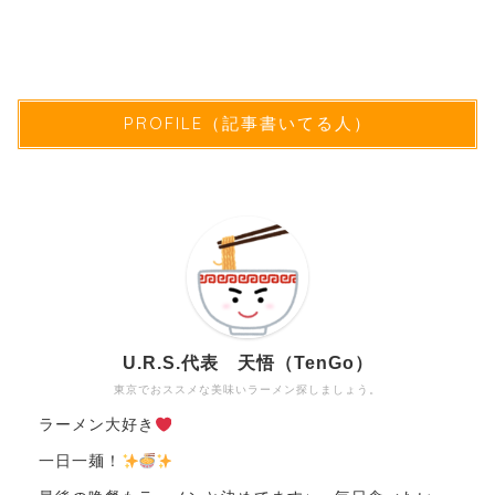
PROFILE（記事書いてる人）
U.R.S.代表 天悟（TenGo）
東京でおススメな美味いラーメン探しましょう。
ラーメン大好き
一日一麺！