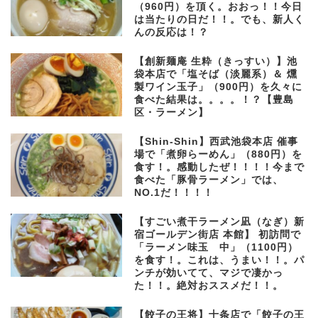
（960円）を頂く。おおっ！！今日
は当たりの日だ！！。でも、新人く
んの反応は！？
【創新麺庵 生粋（きっすい）】池
袋本店で「塩そば（淡麗系）＆ 燻
製ワイン玉子」（900円）を久々に
食べた結果は。。。。！？【豊島
区・ラーメン】
【Shin-Shin】西武池袋本店 催事
場で「煮卵らーめん」（880円）を
食す！。感動したぜ！！！！今まで
食べた「豚骨ラーメン」では、
NO.1だ！！！！
【すごい煮干ラーメン凪（なぎ）新
宿ゴールデン街店 本館】 初訪問で
「ラーメン味玉 中」（1100円）
を食す！。これは、うまい！！。パ
ンチが効いてて、マジで凄かっ
た！！。絶対おススメだ！！。
【餃子の王将】十条店で「餃子の王