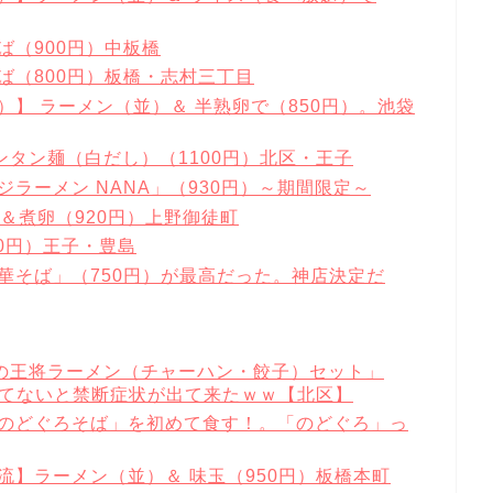
ば（900円）中板橋
ば（800円）板橋・志村三丁目
）】 ラーメン（並）＆ 半熟卵で（850円）。池袋
タン麺（白だし）（1100円）北区・王子
ラーメン NANA」（930円）～期間限定～
ん＆煮卵（920円）上野御徒町
0円）王子・豊島
華そば」（750円）が最高だった。神店決定だ
の王将ラーメン（チャーハン・餃子）セット」
べてないと禁断症状が出て来たｗｗ【北区】
「のどぐろそば」を初めて食す！。「のどぐろ」っ
流】ラーメン（並）＆ 味玉（950円）板橋本町