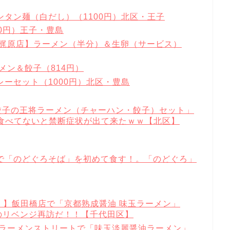
タン麺（白だし）（1100円）北区・王子
0円）王子・豊島
電梶原店】ラーメン（半分）＆生卵（サービス）
メン＆餃子（814円）
ーセット（1000円）北区・豊島
餃子の王将ラーメン（チャーハン・餃子）セット」
年食べてないと禁断症状が出て来たｗｗ【北区】
で「のどぐろそば」を初めて食す！。「のどぐろ」
）】飯田橋店で「京都熟成醤油 味玉ラーメン」
のリベンジ再訪だ！！【千代田区】
京駅ラーメンストリートで「味玉淡麗醤油ラーメン」