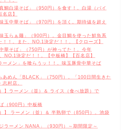
だ！！。
真鯛白湯そば」（950円）を食す！。白湯（パイ
百名店】
味玉中華そば」（970円）を頂く。期待値を超え
味玉らぁ麺」（900円）。金目鯛を使った鮮魚系
！！。また、NO.1決定だ！！。【クローズ】
中華そば」（750円）が神ってた！。今年
で、NO.1決定だ！！。【中板橋】【百名店】
ラーメン」を喰らうッ！！。味玉豚骨中華そば
めん「BLACK」（750円）。「100日間生きた
・志村店。
）】ラーメン（並）＆ ライス（食べ放題）で
ば（900円）中板橋
）】 ラーメン（並）＆ 半熟卵で（850円）。池袋
ラーメン NANA」（930円）～期間限定～