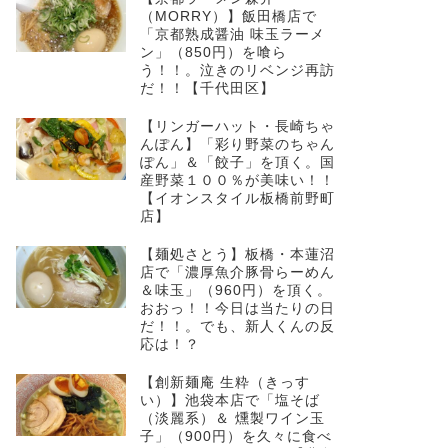
（MORRY）】飯田橋店で
「京都熟成醤油 味玉ラーメ
ン」（850円）を喰ら
う！！。泣きのリベンジ再訪
だ！！【千代田区】
【リンガーハット・長崎ちゃ
んぽん】「彩り野菜のちゃん
ぽん」＆「餃子」を頂く。国
産野菜１００％が美味い！！
【イオンスタイル板橋前野町
店】
【麺処さとう】板橋・本蓮沼
店で「濃厚魚介豚骨らーめん
＆味玉」（960円）を頂く。
おおっ！！今日は当たりの日
だ！！。でも、新人くんの反
応は！？
【創新麺庵 生粋（きっす
い）】池袋本店で「塩そば
（淡麗系）＆ 燻製ワイン玉
子」（900円）を久々に食べ