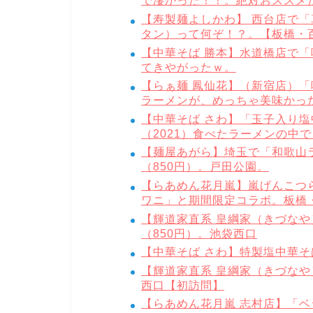
で凄かった！！。絶対おススメ
【寿製麺よしかわ】 西台店で「
タン）って何ぞ！？。【板橋・
【中華そば 勝本】水道橋店で「
てきやがったｗ。
【らぁ麺 鳳仙花】（新宿店）「
ラーメンが、めっちゃ美味かった
【中華そば さわ】「玉子入り塩
（2021）食べたラーメンの中
【麺屋あがら】埼玉で「和歌山
（850円）。戸田公園。
【らあめん花月嵐】嵐げんこつらあ
ワニ」と期間限定コラボ。板橋
【輝道家直系 皇綱家（きづなや
（850円）。池袋西口
【中華そば さわ】特製塩中華そ
【輝道家直系 皇綱家（きづなや
西口【初訪問】
【らあめん花月嵐 志村店】「ベジ