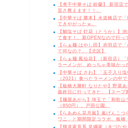
【煮干中華そば 鈴蘭】 新宿店
旨さ教えます！！。
【中華そば 勝本】水道橋店で「
てきやがったｗ。
【鯛塩そば 灯花（とうか）】池
て食す！。新OPENなので行っ
【らぁ麺 はやし田】赤羽店で
て何なの？。【北区】
【らぁ麺 鳳仙花】（新宿店）「
ラーメンが、めっちゃ美味かった
【中華そば さわ】「玉子入り塩
（2021）食べたラーメンの中
【板橋大勝軒 なりたや】野菜あ
最終日に行ってきた。【スープ割り
【麺屋あがら】埼玉で「和歌山
（850円）。戸田公園。
【らあめん花月嵐】嵐げんこつらあ
ワニ」と期間限定コラボ。板橋
【輝道家直系 皇綱家（きづなや