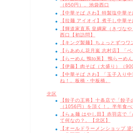
（850円）。池袋西口
【中華そば さわ】特製塩中華そ
【拉麺 アイオイ】煮干し中華そ
【輝道家直系 皇綱家（きづなや
西口【初訪問】
【キング製麺】ちょっとずつワン
【らあめん花月嵐 志村店】「ベジ
【らーめん 鴨to葱】 鴨らーめ
【伊藤】肉そば（大盛り）（90
【中華そば さわ】「玉子入り中
ね！。板橋・中板橋。
北区
【餃子の王将】十条店で「餃子
（1056円）を頂く！。半年食
【らぁ麺 はやし田】赤羽店で
て何なの？。【北区】
【オールドラーメンショップ 逆