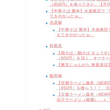
（950円）を食べてきた。【千
【中華そば 勝本】水道橋店で「
てきやがったｗ。
水道橋
【中華そば 勝本】水道橋店
えてきやがったｗ。
秋葉原
【鶏そば・鯛そば きょうす
（900円）を頂く。オーナ
【東京じゃんがら 秋葉原店
飯田橋
【京都ラーメン森井（MOR
（850円）を喰らう！！。
【京都ラーメン森井（MOR
出汁ラーメン（細麺）」＋「