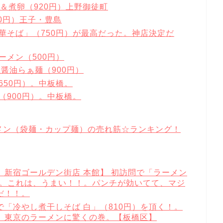
ん＆煮卵（920円）上野御徒町
0円）王子・豊島
華そば」（750円）が最高だった。神店決定だ
ーメン（500円）
醤油らぁ麺（900円）
650円）。中板橋。
（900円）。中板橋。
ーメン（袋麺・カップ麺）の売れ筋☆ランキング！
新宿ゴールデン街店 本館】 初訪問で「ラーメン
！。これは、うまい！！。パンチが効いてて、マジ
だ！！。
「冷やし煮干しそば 白」（810円）を頂く！。
、東京のラーメンに驚くの巻。【板橋区】