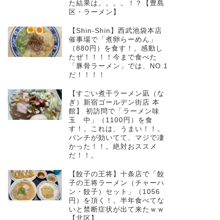
た結果は。。。。！？【豊島
区・ラーメン】
【Shin-Shin】西武池袋本店
催事場で「煮卵らーめん」
（880円）を食す！。感動し
たぜ！！！！今まで食べた
「豚骨ラーメン」では、NO.1
だ！！！！
【すごい煮干ラーメン凪（な
ぎ）新宿ゴールデン街店 本
館】 初訪問で「ラーメン味
玉 中」（1100円）を食
す！。これは、うまい！！。
パンチが効いてて、マジで凄
かった！！。絶対おススメ
だ！！。
【餃子の王将】十条店で「餃
子の王将ラーメン（チャーハ
ン・餃子）セット」（1056
円）を頂く！。半年食べてな
いと禁断症状が出て来たｗｗ
【北区】