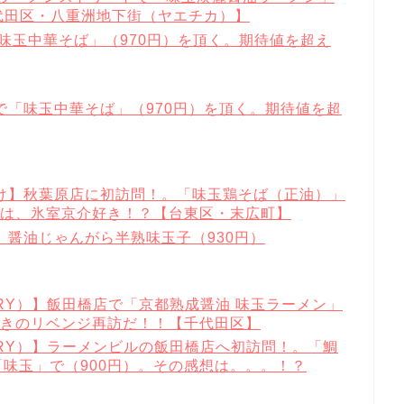
代田区・八重洲地下街（ヤエチカ）】
味玉中華そば」（970円）を頂く。期待値を超え
で「味玉中華そば」（970円）を頂く。期待値を超
け】秋葉原店に初訪問！。「味玉鶏そば（正油）」
ーは、氷室京介好き！？【台東区・末広町】
】醤油じゃんがら半熟味玉子（930円）
RY）】飯田橋店で「京都熟成醤油 味玉ラーメン」
泣きのリベンジ再訪だ！！【千代田区】
RY）】ラーメンビルの飯田橋店へ初訪問！。「鯛
味玉」で（900円）。その感想は。。。！？