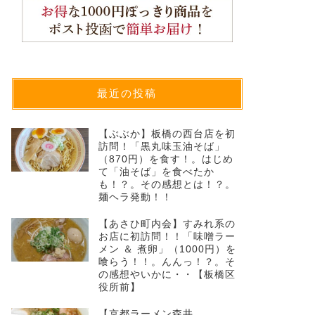
最近の投稿
【ぶぶか】板橋の西台店を初
訪問！「黒丸味玉油そば」
（870円）を食す！。はじめ
て「油そば」を食べたか
も！？。その感想とは！？。
麺ヘラ発動！！
【あさひ町内会】すみれ系の
お店に初訪問！！「味噌ラー
メン ＆ 煮卵」（1000円）を
喰らう！！。んんっ！？。そ
の感想やいかに・・【板橋区
役所前】
【京都ラーメン森井