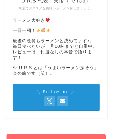
U.R.S.代表 天悟（TenGo）
東京でおススメな美味いラーメン探しましょう。
ラーメン大好き
一日一麺！
最後の晩餐もラーメンと決めてます♪。
毎日食べたいが、月10杯までと自重中。
レビューは、忖度なしの本音で語りま
す！
※ U.R.S.とは「うまいラーメン探そう」
会の略です（笑）。
＼ Follow me ／