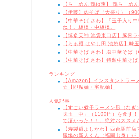
【らーめん 鴨to葱】 鴨らーめ
【伊藤】肉そば（大盛り）（90
【中華そば さわ】「玉子入り中
ね！。板橋・中板橋。
【博多天神 池袋東口店】豚骨ラ
【らぁ麺 はやし田 池袋店】味玉
【中華そば さわ】塩中華そば（
【中華そば さわ】特製中華そば
ランキング
【Amazon】インスタントラ
☆【即席麺・宅配麺】
人気記事
【すごい煮干ラーメン凪（なぎ）
味玉 中」（1100円）を食す
で凄かった！！。絶対おススメ
【寿製麺よしかわ】西台駅前店で
職場の新人くん（福岡出身）が