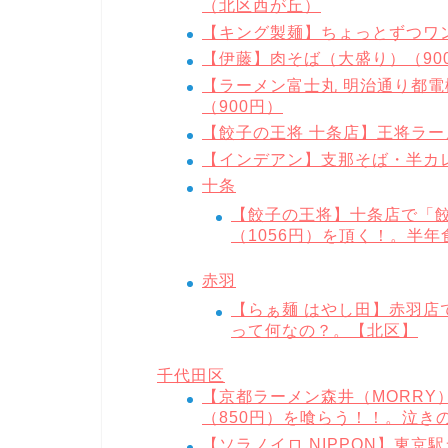
（北区西が丘）
【キング製麺】ちょっとずつワン
【伊藤】肉そば（大盛り）（90
【ラーメン富士丸 明治通り都
（900円）
【餃子の王将 十条店】王将ラー
【インデアン】支那そば・半カレ
十条
【餃子の王将】十条店で「
（1056円）を頂く！。半
赤羽
【らぁ麺 はやし田】赤羽店
って何なの？。【北区】
千代田区
【京都ラーメン森井（MORRY
（850円）を喰らう！！。泣き
【ソラノイロ NIPPON】東