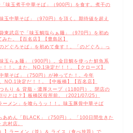
で「味玉煮干中華そば」（900円）を食す。煮干の
味玉中華そば」（970円）を頂く。期待値を超え
袋東武店で「味玉鯛塩らぁ麺」（970円）を初め
てみた。【百名店】【豊島区】
「のどぐろそば」を初めて食す！。「のどぐろ」っ
味玉らぁ麺」（900円）。金目鯛を使った鮮魚系
！！。また、NO.1決定だ！！。【クローズ】
中華そば」（750円）が神ってた！。今年
で、NO.1決定だ！！。【中板橋】【百名店】
つもり ＆ 背脂・濃厚スープ（1180円）。閉店の
とは？】板橋区役所前。（2021/07/25）
ラーメン」を喰らうッ！！。味玉豚骨中華そば
めん「BLACK」（750円）。「100日間生きた
・志村店。
）】ラーメン（並）＆ ライス（食べ放題）で