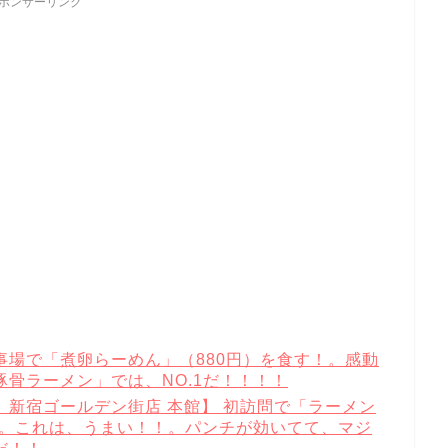
ポンサーリンク
店 催事場で「煮卵らーめん」（880円）を食す！。感動
骨ラーメン」では、NO.1だ！！！！
新宿ゴールデン街店 本館】 初訪問で「ラーメン
！。これは、うまい！！。パンチが効いてて、マジ