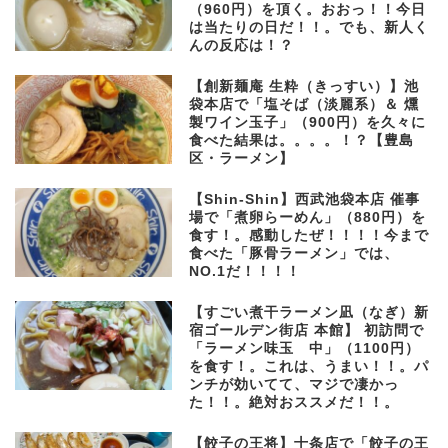
（960円）を頂く。おおっ！！今日
は当たりの日だ！！。でも、新人く
んの反応は！？
【創新麺庵 生粋（きっすい）】池
袋本店で「塩そば（淡麗系）＆ 燻
製ワイン玉子」（900円）を久々に
食べた結果は。。。。！？【豊島
区・ラーメン】
【Shin-Shin】西武池袋本店 催事
場で「煮卵らーめん」（880円）を
食す！。感動したぜ！！！！今まで
食べた「豚骨ラーメン」では、
NO.1だ！！！！
【すごい煮干ラーメン凪（なぎ）新
宿ゴールデン街店 本館】 初訪問で
「ラーメン味玉 中」（1100円）
を食す！。これは、うまい！！。パ
ンチが効いてて、マジで凄かっ
た！！。絶対おススメだ！！。
【餃子の王将】十条店で「餃子の王