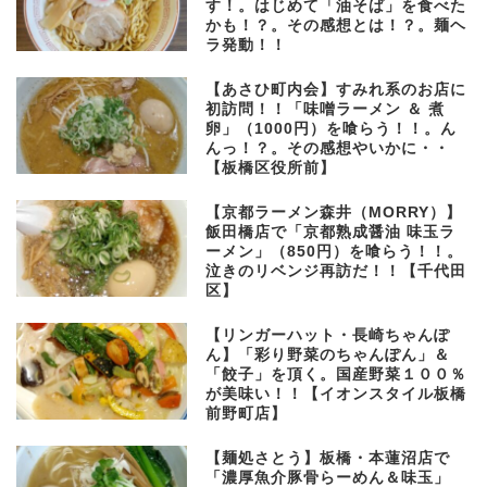
す！。はじめて「油そば」を食べた
かも！？。その感想とは！？。麺ヘ
ラ発動！！
【あさひ町内会】すみれ系のお店に
初訪問！！「味噌ラーメン ＆ 煮
卵」（1000円）を喰らう！！。ん
んっ！？。その感想やいかに・・
【板橋区役所前】
【京都ラーメン森井（MORRY）】
飯田橋店で「京都熟成醤油 味玉ラ
ーメン」（850円）を喰らう！！。
泣きのリベンジ再訪だ！！【千代田
区】
【リンガーハット・長崎ちゃんぽ
ん】「彩り野菜のちゃんぽん」＆
「餃子」を頂く。国産野菜１００％
が美味い！！【イオンスタイル板橋
前野町店】
【麺処さとう】板橋・本蓮沼店で
「濃厚魚介豚骨らーめん＆味玉」