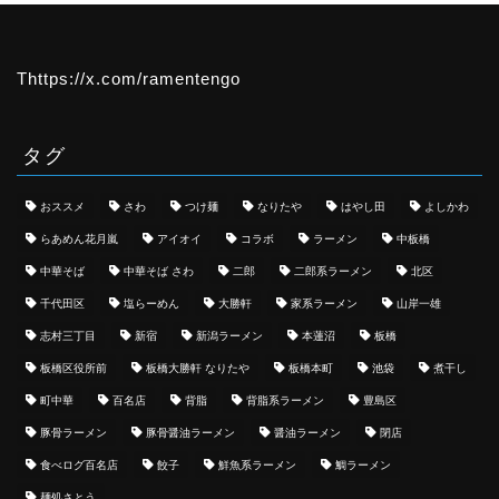
Thttps://x.com/ramentengo
タグ
おススメ
さわ
つけ麺
なりたや
はやし田
よしかわ
らあめん花月嵐
アイオイ
コラボ
ラーメン
中板橋
中華そば
中華そば さわ
二郎
二郎系ラーメン
北区
千代田区
塩らーめん
大勝軒
家系ラーメン
山岸一雄
志村三丁目
新宿
新潟ラーメン
本蓮沼
板橋
板橋区役所前
板橋大勝軒 なりたや
板橋本町
池袋
煮干し
町中華
百名店
背脂
背脂系ラーメン
豊島区
豚骨ラーメン
豚骨醤油ラーメン
醤油ラーメン
閉店
食べログ百名店
餃子
鮮魚系ラーメン
鯛ラーメン
麺処さとう