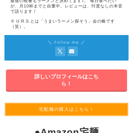
最後の晩餐もラーメンと決めてます♪。 毎日食べたい
が、月10杯までと自重中。レビューは、忖度なしの本音
で語ります！
※ U.R.S.とは「うまいラーメン探そう」会の略です
（笑）。
＼ Follow me ／
詳しいプロフィールはこち
ら！
宅配麺の購入はこちら！
●
Amazon宅麺