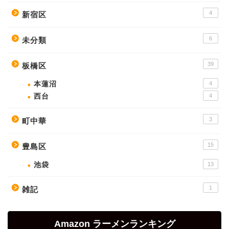
4
新宿区
6
未分類
39
板橋区
本蓮沼
4
西台
4
3
町中華
15
豊島区
池袋
13
1
雑記
Amazon ラーメンランキング