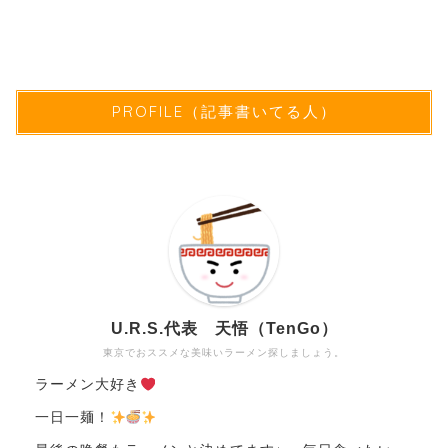
PROFILE（記事書いてる人）
U.R.S.代表 天悟（TenGo）
東京でおススメな美味いラーメン探しましょう。
ラーメン大好き
一日一麺！