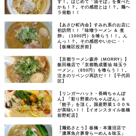
す！。はじめて「油そば」を食べた
かも！？。その感想とは！？。麺ヘ
ラ発動！！
【あさひ町内会】すみれ系のお店に
初訪問！！「味噌ラーメン ＆ 煮
卵」（1000円）を喰らう！！。ん
んっ！？。その感想やいかに・・
【板橋区役所前】
【京都ラーメン森井（MORRY）】
飯田橋店で「京都熟成醤油 味玉ラ
ーメン」（850円）を喰らう！！。
泣きのリベンジ再訪だ！！【千代田
区】
【リンガーハット・長崎ちゃんぽ
ん】「彩り野菜のちゃんぽん」＆
「餃子」を頂く。国産野菜１００％
が美味い！！【イオンスタイル板橋
前野町店】
【麺処さとう】板橋・本蓮沼店で
「濃厚魚介豚骨らーめん＆味玉」