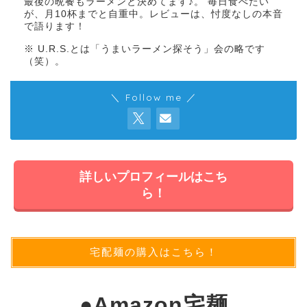
最後の晩餐もラーメンと決めてます♪。 毎日食べたい
が、月10杯までと自重中。レビューは、忖度なしの本音
で語ります！
※ U.R.S.とは「うまいラーメン探そう」会の略です
（笑）。
＼ Follow me ／
詳しいプロフィールはこち
ら！
宅配麺の購入はこちら！
●
Amazon宅麺