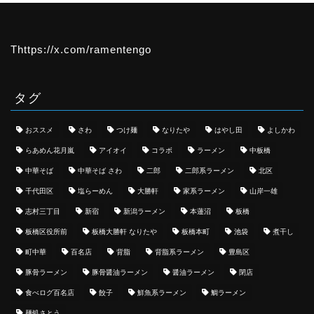
Thttps://x.com/ramentengo
タグ
おススメ
さわ
つけ麺
なりたや
はやし田
よしかわ
らあめん花月嵐
アイオイ
コラボ
ラーメン
中板橋
中華そば
中華そば さわ
二郎
二郎系ラーメン
北区
千代田区
塩らーめん
大勝軒
家系ラーメン
山岸一雄
志村三丁目
新宿
新潟ラーメン
本蓮沼
板橋
板橋区役所前
板橋大勝軒 なりたや
板橋本町
池袋
煮干し
町中華
百名店
背脂
背脂系ラーメン
豊島区
豚骨ラーメン
豚骨醤油ラーメン
醤油ラーメン
閉店
食べログ百名店
餃子
鮮魚系ラーメン
鯛ラーメン
麺処さとう