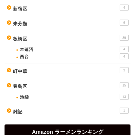
4
新宿区
6
未分類
39
板橋区
本蓮沼
4
西台
4
3
町中華
15
豊島区
池袋
13
1
雑記
Amazon ラーメンランキング