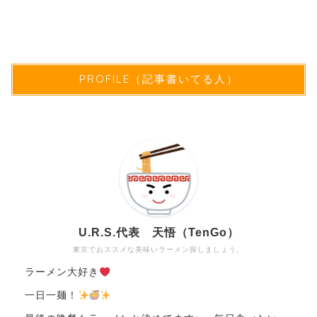
PROFILE（記事書いてる人）
U.R.S.代表 天悟（TenGo）
東京でおススメな美味いラーメン探しましょう。
ラーメン大好き
一日一麺！