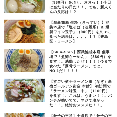
（960円）を頂く。おおっ！！今日
は当たりの日だ！！。でも、新人く
んの反応は！？
【創新麺庵 生粋（きっすい）】池
袋本店で「塩そば（淡麗系）＆ 燻
製ワイン玉子」（900円）を久々に
食べた結果は。。。。！？【豊島
区・ラーメン】
【Shin-Shin】西武池袋本店 催事
場で「煮卵らーめん」（880円）を
食す！。感動したぜ！！！！今まで
食べた「豚骨ラーメン」では、
NO.1だ！！！！
【すごい煮干ラーメン凪（なぎ）新
宿ゴールデン街店 本館】 初訪問で
「ラーメン味玉 中」（1100円）
を食す！。これは、うまい！！。パ
ンチが効いてて、マジで凄かっ
た！！。絶対おススメだ！！。
【餃子の王将】十条店で「餃子の王