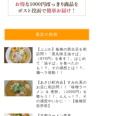
最近の投稿
【ぶぶか】板橋の西台店を初
訪問！「黒丸味玉油そば」
（870円）を食す！。はじめ
て「油そば」を食べたか
も！？。その感想とは！？。
麺ヘラ発動！！
【あさひ町内会】すみれ系の
お店に初訪問！！「味噌ラー
メン ＆ 煮卵」（1000円）を
喰らう！！。んんっ！？。そ
の感想やいかに・・【板橋区
役所前】
【京都ラーメン森井