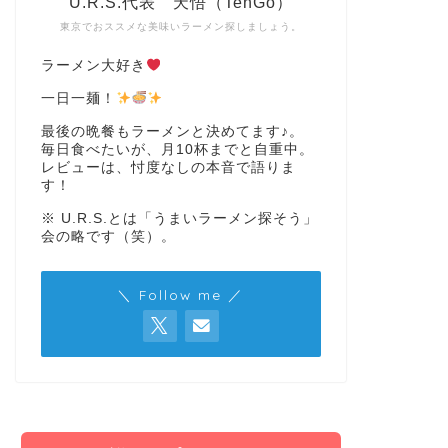
U.R.S.代表 天悟（TenGo）
東京でおススメな美味いラーメン探しましょう。
ラーメン大好き
一日一麺！
最後の晩餐もラーメンと決めてます♪。
毎日食べたいが、月10杯までと自重中。
レビューは、忖度なしの本音で語りま
す！
※ U.R.S.とは「うまいラーメン探そう」
会の略です（笑）。
＼ Follow me ／