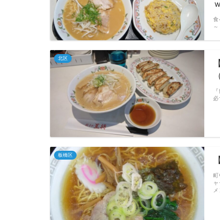
食
～
北区
『
必
板橋区
町
ャ
メ