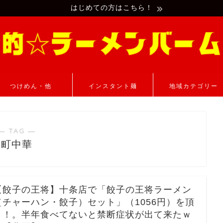
はじめての方はこちら！
つけめん・他
インスタント麺
地域カテゴリー
― TAG ―
町中華
【餃子の王将】十条店で「餃子の王将ラーメン
（チャーハン・餃子）セット」（1056円）を頂
く！。半年食べてないと禁断症状が出て来たｗ