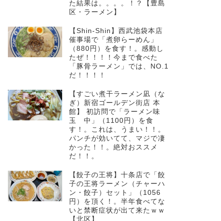
た結果は。。。。！？【豊島
区・ラーメン】
【Shin-Shin】西武池袋本店
催事場で「煮卵らーめん」
（880円）を食す！。感動し
たぜ！！！！今まで食べた
「豚骨ラーメン」では、NO.1
だ！！！！
【すごい煮干ラーメン凪（な
ぎ）新宿ゴールデン街店 本
館】 初訪問で「ラーメン味
玉 中」（1100円）を食
す！。これは、うまい！！。
パンチが効いてて、マジで凄
かった！！。絶対おススメ
だ！！。
【餃子の王将】十条店で「餃
子の王将ラーメン（チャーハ
ン・餃子）セット」（1056
円）を頂く！。半年食べてな
いと禁断症状が出て来たｗｗ
【北区】