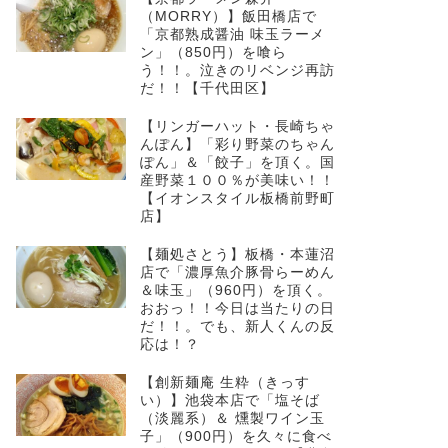
（MORRY）】飯田橋店で
「京都熟成醤油 味玉ラーメ
ン」（850円）を喰ら
う！！。泣きのリベンジ再訪
だ！！【千代田区】
【リンガーハット・長崎ちゃ
んぽん】「彩り野菜のちゃん
ぽん」＆「餃子」を頂く。国
産野菜１００％が美味い！！
【イオンスタイル板橋前野町
店】
【麺処さとう】板橋・本蓮沼
店で「濃厚魚介豚骨らーめん
＆味玉」（960円）を頂く。
おおっ！！今日は当たりの日
だ！！。でも、新人くんの反
応は！？
【創新麺庵 生粋（きっす
い）】池袋本店で「塩そば
（淡麗系）＆ 燻製ワイン玉
子」（900円）を久々に食べ