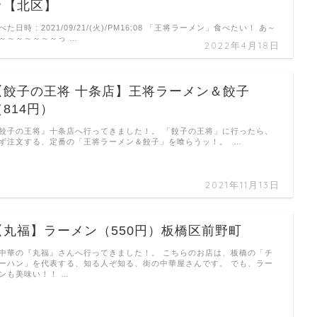
ｗ【北区】
べた日時 : 2021/09/21/(火)/PM16:08 「王将ラーメン」食べたい！ あ～
～～～～～～～っ …
2022年4月18日
【餃子の王将 十条店】王将ラーメン＆餃子
（814円）
餃子の王将』十条店へ行ってきました！。 「餃子の王将」に行ったら、
ず注文する、定番の「王将ラーメン＆餃子」を喰らうッ！。 …
2021年11月13日
【丸福】ラーメン（550円）板橋区前野町
中華の『丸福』さんへ行ってきました！。 こちらのお店は、板橋の「チ
ーハン」を代表する、知る人ぞ知る、街の中華屋さんです。 でも、ラー
ンも美味い！！ …