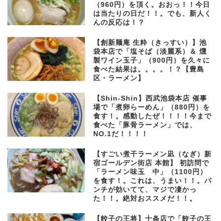
（960円）を頂く。おおっ！！今日
は当たりの日だ！！。でも、新人く
んの反応は！？
【創新麺庵 生粋（きっすい）】池
袋本店で「塩そば（淡麗系）＆ 燻
製ワイン玉子」（900円）を久々に
食べた結果は。。。。！？【豊島
区・ラーメン】
【Shin-Shin】西武池袋本店 催事
場で「煮卵らーめん」（880円）を
食す！。感動したぜ！！！！今まで
食べた「豚骨ラーメン」では、
NO.1だ！！！！
【すごい煮干ラーメン凪（なぎ）新
宿ゴールデン街店 本館】 初訪問で
「ラーメン味玉 中」（1100円）
を食す！。これは、うまい！！。パ
ンチが効いてて、マジで凄かっ
た！！。絶対おススメだ！！。
【餃子の王将】十条店で「餃子の王