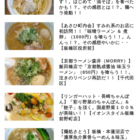
す！。はじめて「油そば」を食べた
かも！？。その感想とは！？。麺ヘ
ラ発動！！
【あさひ町内会】すみれ系のお店に
初訪問！！「味噌ラーメン ＆ 煮
卵」（1000円）を喰らう！！。ん
んっ！？。その感想やいかに・・
【板橋区役所前】
【京都ラーメン森井（MORRY）】
飯田橋店で「京都熟成醤油 味玉ラ
ーメン」（850円）を喰らう！！。
泣きのリベンジ再訪だ！！【千代田
区】
【リンガーハット・長崎ちゃんぽ
ん】「彩り野菜のちゃんぽん」＆
「餃子」を頂く。国産野菜１００％
が美味い！！【イオンスタイル板橋
前野町店】
【麺処さとう】板橋・本蓮沼店で
「濃厚魚介豚骨らーめん＆味玉」