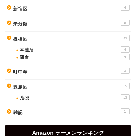
4
新宿区
6
未分類
39
板橋区
本蓮沼
4
西台
4
3
町中華
15
豊島区
池袋
13
1
雑記
Amazon ラーメンランキング