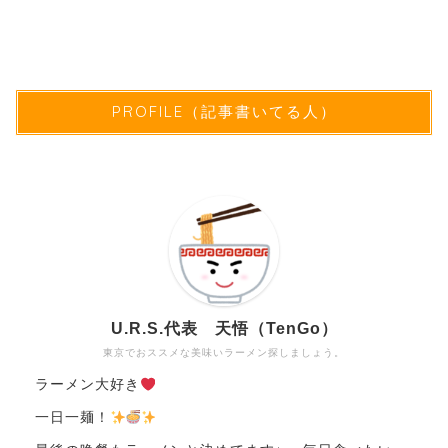
PROFILE（記事書いてる人）
U.R.S.代表 天悟（TenGo）
東京でおススメな美味いラーメン探しましょう。
ラーメン大好き
一日一麺！