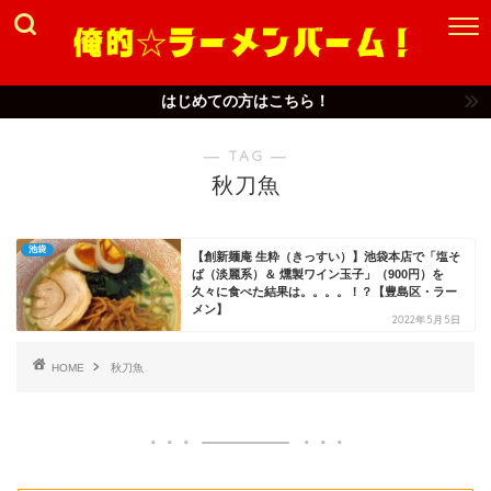
はじめての方はこちら！
― TAG ―
秋刀魚
池袋
【創新麺庵 生粋（きっすい）】池袋本店で「塩そ
ば（淡麗系）＆ 燻製ワイン玉子」（900円）を
久々に食べた結果は。。。。！？【豊島区・ラー
メン】
2022年5月5日
HOME
秋刀魚