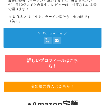
最後の晩餐もラーメンと決めてます♪。 毎日食べたい
が、月10杯までと自重中。レビューは、忖度なしの本音
で語ります！
※ U.R.S.とは「うまいラーメン探そう」会の略です
（笑）。
＼ Follow me ／
詳しいプロフィールはこち
ら！
宅配麺の購入はこちら！
●
Amazon宅麺