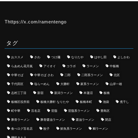
Thttps://x.com/ramentengo
タグ
おススメ
さわ
つけ麺
なりたや
はやし田
よしかわ
らあめん花月嵐
アイオイ
コラボ
ラーメン
中板橋
中華そば
中華そば さわ
二郎
二郎系ラーメン
北区
千代田区
塩らーめん
大勝軒
家系ラーメン
山岸一雄
志村三丁目
新宿
新潟ラーメン
本蓮沼
板橋
板橋区役所前
板橋大勝軒 なりたや
板橋本町
池袋
煮干し
町中華
百名店
背脂
背脂系ラーメン
豊島区
豚骨ラーメン
豚骨醤油ラーメン
醤油ラーメン
閉店
食べログ百名店
餃子
鮮魚系ラーメン
鯛ラーメン
麺処さとう