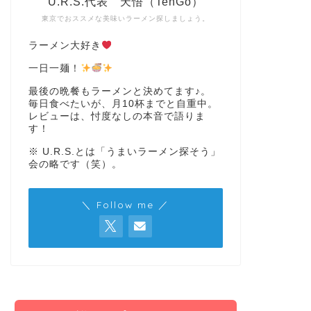
U.R.S.代表 天悟（TenGo）
東京でおススメな美味いラーメン探しましょう。
ラーメン大好き
一日一麺！
最後の晩餐もラーメンと決めてます♪。
毎日食べたいが、月10杯までと自重中。
レビューは、忖度なしの本音で語りま
す！
※ U.R.S.とは「うまいラーメン探そう」
会の略です（笑）。
＼ Follow me ／