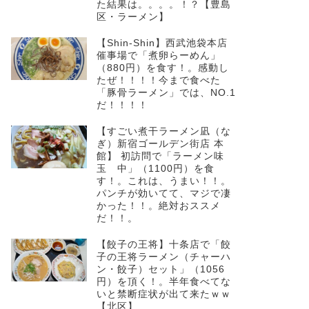
た結果は。。。。！？【豊島
区・ラーメン】
【Shin-Shin】西武池袋本店
催事場で「煮卵らーめん」
（880円）を食す！。感動し
たぜ！！！！今まで食べた
「豚骨ラーメン」では、NO.1
だ！！！！
【すごい煮干ラーメン凪（な
ぎ）新宿ゴールデン街店 本
館】 初訪問で「ラーメン味
玉 中」（1100円）を食
す！。これは、うまい！！。
パンチが効いてて、マジで凄
かった！！。絶対おススメ
だ！！。
【餃子の王将】十条店で「餃
子の王将ラーメン（チャーハ
ン・餃子）セット」（1056
円）を頂く！。半年食べてな
いと禁断症状が出て来たｗｗ
【北区】