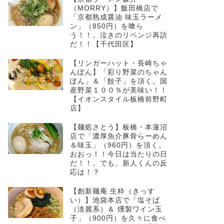
（MORRY）】飯田橋店で
「京都熟成醤油 味玉ラーメ
ン」（850円）を喰ら
う！！。泣きのリベンジ再訪
だ！！【千代田区】
【リンガーハット・長崎ちゃ
んぽん】「彩り野菜のちゃん
ぽん」＆「餃子」を頂く。国
産野菜１００％が美味い！！
【イオンスタイル板橋前野町
店】
【麺処さとう】板橋・本蓮沼
店で「濃厚魚介豚骨らーめん
＆味玉」（960円）を頂く。
おおっ！！今日は当たりの日
だ！！。でも、新人くんの反
応は！？
【創新麺庵 生粋（きっす
い）】池袋本店で「塩そば
（淡麗系）＆ 燻製ワイン玉
子」（900円）を久々に食べ