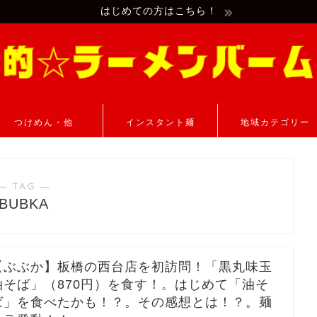
はじめての方はこちら！
つけめん・他
インスタント麺
地域カテゴリー
― TAG ―
BUBKA
【ぶぶか】板橋の西台店を初訪問！「黒丸味玉
油そば」（870円）を食す！。はじめて「油そ
ば」を食べたかも！？。その感想とは！？。麺