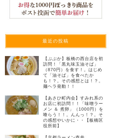
最近の投稿
【ぶぶか】板橋の西台店を初
訪問！「黒丸味玉油そば」
（870円）を食す！。はじめ
て「油そば」を食べたか
も！？。その感想とは！？。
麺ヘラ発動！！
【あさひ町内会】すみれ系の
お店に初訪問！！「味噌ラー
メン ＆ 煮卵」（1000円）を
喰らう！！。んんっ！？。そ
の感想やいかに・・【板橋区
役所前】
【京都ラーメン森井