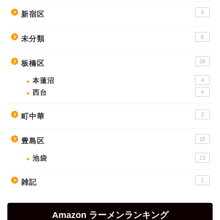
4
新宿区
6
未分類
39
板橋区
本蓮沼
4
西台
4
3
町中華
15
豊島区
池袋
13
1
雑記
Amazon ラーメンランキング