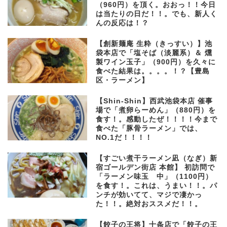
（960円）を頂く。おおっ！！今日
は当たりの日だ！！。でも、新人く
んの反応は！？
【創新麺庵 生粋（きっすい）】池
袋本店で「塩そば（淡麗系）＆ 燻
製ワイン玉子」（900円）を久々に
食べた結果は。。。。！？【豊島
区・ラーメン】
【Shin-Shin】西武池袋本店 催事
場で「煮卵らーめん」（880円）を
食す！。感動したぜ！！！！今まで
食べた「豚骨ラーメン」では、
NO.1だ！！！！
【すごい煮干ラーメン凪（なぎ）新
宿ゴールデン街店 本館】 初訪問で
「ラーメン味玉 中」（1100円）
を食す！。これは、うまい！！。パ
ンチが効いてて、マジで凄かっ
た！！。絶対おススメだ！！。
【餃子の王将】十条店で「餃子の王