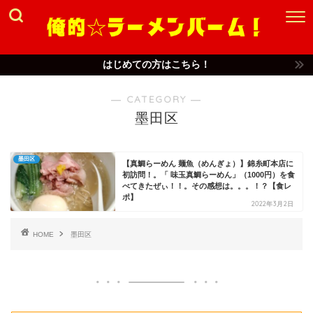
はじめての方はこちら！
― CATEGORY ―
墨田区
墨田区
【真鯛らーめん 麺魚（めんぎょ）】錦糸町本店に
初訪問！。「 味玉真鯛らーめん」（1000円）を食
べてきたぜぃ！！。その感想は。。。！？【食レ
ポ】
2022年3月2日
HOME
墨田区