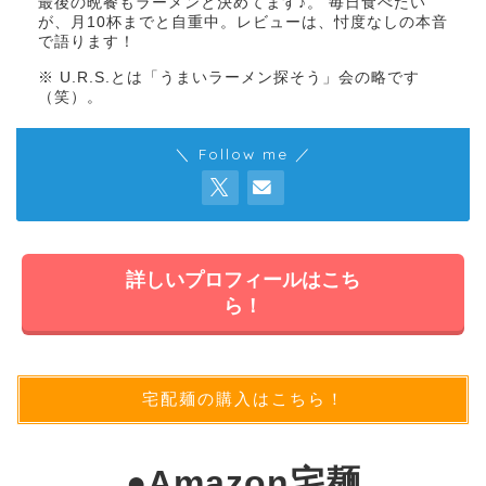
最後の晩餐もラーメンと決めてます♪。 毎日食べたい
が、月10杯までと自重中。レビューは、忖度なしの本音
で語ります！
※ U.R.S.とは「うまいラーメン探そう」会の略です
（笑）。
＼ Follow me ／
詳しいプロフィールはこち
ら！
宅配麺の購入はこちら！
●
Amazon宅麺