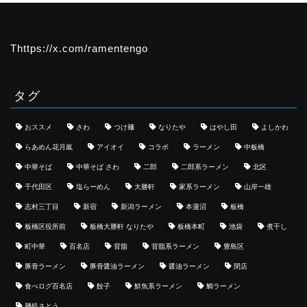
Thttps://x.com/ramentengo
タグ
おススメ
さわ
つけ麺
なりたや
はやし田
よしかわ
らあめん花月嵐
アイオイ
コラボ
ラーメン
中板橋
中華そば
中華そば さわ
二郎
二郎系ラーメン
北区
千代田区
塩らーめん
大勝軒
家系ラーメン
山岸一雄
志村三丁目
新宿
新潟ラーメン
本蓮沼
板橋
板橋区役所前
板橋大勝軒 なりたや
板橋本町
池袋
煮干し
町中華
百名店
背脂
背脂系ラーメン
豊島区
豚骨ラーメン
豚骨醤油ラーメン
醤油ラーメン
閉店
食べログ百名店
餃子
鮮魚系ラーメン
鯛ラーメン
麺処さとう