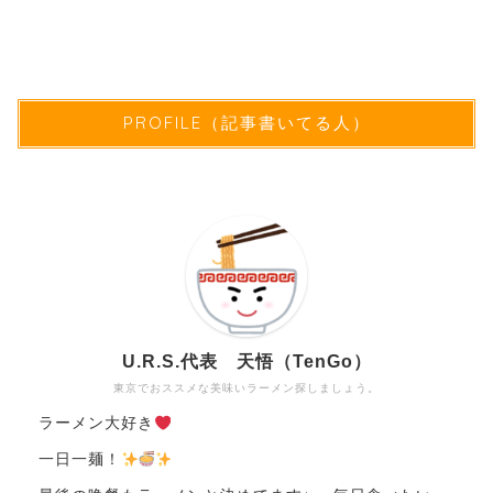
PROFILE（記事書いてる人）
U.R.S.代表 天悟（TenGo）
東京でおススメな美味いラーメン探しましょう。
ラーメン大好き
一日一麺！