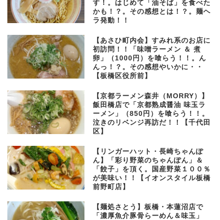
す！。はじめて「油そば」を食べた
かも！？。その感想とは！？。麺ヘ
ラ発動！！
【あさひ町内会】すみれ系のお店に
初訪問！！「味噌ラーメン ＆ 煮
卵」（1000円）を喰らう！！。ん
んっ！？。その感想やいかに・・
【板橋区役所前】
【京都ラーメン森井（MORRY）】
飯田橋店で「京都熟成醤油 味玉ラ
ーメン」（850円）を喰らう！！。
泣きのリベンジ再訪だ！！【千代田
区】
【リンガーハット・長崎ちゃんぽ
ん】「彩り野菜のちゃんぽん」＆
「餃子」を頂く。国産野菜１００％
が美味い！！【イオンスタイル板橋
前野町店】
【麺処さとう】板橋・本蓮沼店で
「濃厚魚介豚骨らーめん＆味玉」