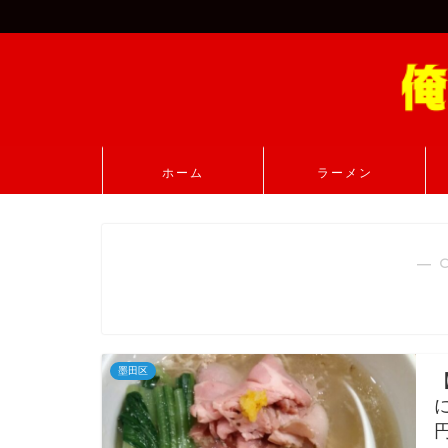
ホーム
ラーメン
― 
墨田区