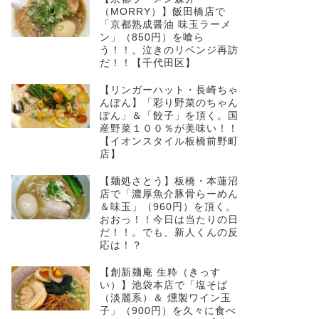
（MORRY）】飯田橋店で
「京都熟成醤油 味玉ラーメ
ン」（850円）を喰ら
う！！。泣きのリベンジ再訪
だ！！【千代田区】
【リンガーハット・長崎ちゃ
んぽん】「彩り野菜のちゃん
ぽん」＆「餃子」を頂く。国
産野菜１００％が美味い！！
【イオンスタイル板橋前野町
店】
【麺処さとう】板橋・本蓮沼
店で「濃厚魚介豚骨らーめん
＆味玉」（960円）を頂く。
おおっ！！今日は当たりの日
だ！！。でも、新人くんの反
応は！？
【創新麺庵 生粋（きっす
い）】池袋本店で「塩そば
（淡麗系）＆ 燻製ワイン玉
子」（900円）を久々に食べ