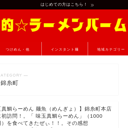
はじめての方はこちら！
つけめん・他
インスタント麺
地域カテゴリー
CATEGORY ―
錦糸町
【真鯛らーめん 麺魚（めんぎょ）】錦糸町本店
に初訪問！。「 味玉真鯛らーめん」（1000
円）を食べてきたぜぃ！！。その感想