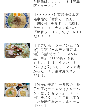
た結果は。。。。！？【豊島
区・ラーメン】
【Shin-Shin】西武池袋本店
催事場で「煮卵らーめん」
（880円）を食す！。感動し
たぜ！！！！今まで食べた
「豚骨ラーメン」では、NO.1
だ！！！！
【すごい煮干ラーメン凪（な
ぎ）新宿ゴールデン街店 本
館】 初訪問で「ラーメン味
玉 中」（1100円）を食
す！。これは、うまい！！。
パンチが効いてて、マジで凄
かった！！。絶対おススメ
だ！！。
【餃子の王将】十条店で「餃
子の王将ラーメン（チャーハ
ン・餃子）セット」（1056
円）を頂く！。半年食べてな
いと禁断症状が出て来たｗｗ
【北区】