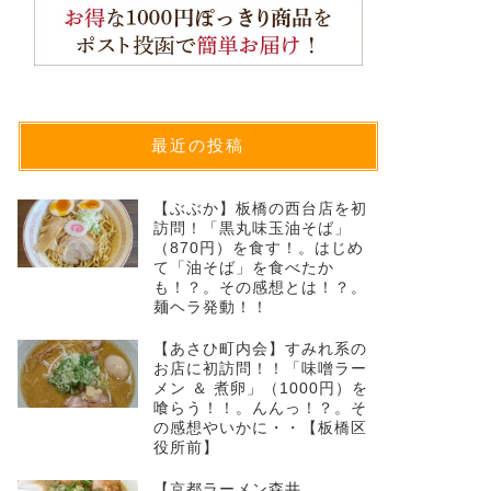
最近の投稿
【ぶぶか】板橋の西台店を初
訪問！「黒丸味玉油そば」
（870円）を食す！。はじめ
て「油そば」を食べたか
も！？。その感想とは！？。
麺ヘラ発動！！
【あさひ町内会】すみれ系の
お店に初訪問！！「味噌ラー
メン ＆ 煮卵」（1000円）を
喰らう！！。んんっ！？。そ
の感想やいかに・・【板橋区
役所前】
【京都ラーメン森井