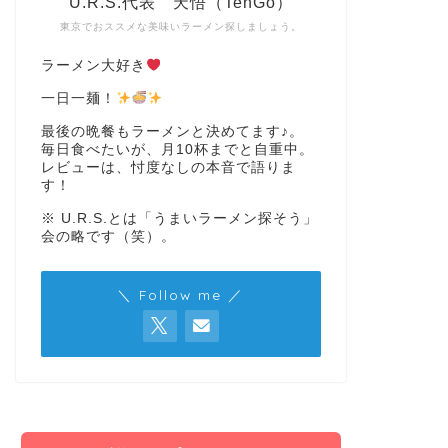
U.R.S.代表 天悟（TenGo）
東京でおススメな美味いラーメン探しましょう。
ラーメン大好き
一日一麺！
最後の晩餐もラーメンと決めてます♪。
毎日食べたいが、月10杯までと自重中。
レビューは、忖度なしの本音で語りま
す！
※ U.R.S.とは「うまいラーメン探そう」
会の略です（笑）。
＼ Follow me ／