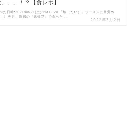
は。。。！？【食レポ】
べた日時:2021/08/21(土)/PM12:20 「鯛（たい）」ラーメンに目覚め
！！ 先月、新宿の『鳳仙花』で食べた …
2022年3月2日