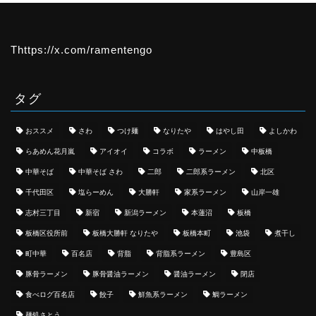
Thttps://x.com/ramentengo
タグ
おススメ
さわ
つけ麺
なりたや
はやし田
よしかわ
らあめん花月嵐
アイオイ
コラボ
ラーメン
中板橋
中華そば
中華そば さわ
二郎
二郎系ラーメン
北区
千代田区
塩らーめん
大勝軒
家系ラーメン
山岸一雄
志村三丁目
新宿
新潟ラーメン
本蓮沼
板橋
板橋区役所前
板橋大勝軒 なりたや
板橋本町
池袋
煮干し
町中華
百名店
背脂
背脂系ラーメン
豊島区
豚骨ラーメン
豚骨醤油ラーメン
醤油ラーメン
閉店
食べログ百名店
餃子
鮮魚系ラーメン
鯛ラーメン
麺処さとう