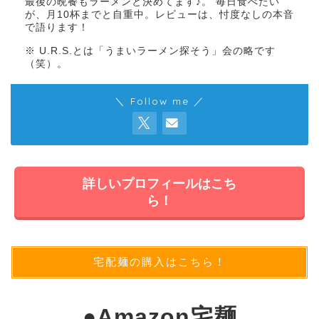
最後の晩餐もラーメンと決めてます♪。 毎日食べたい
が、月10杯までと自重中。レビューは、忖度なしの本音
で語ります！
※ U.R.S.とは「うまいラーメン探そう」会の略です
（笑）。
＼ Follow me ／
詳しいプロフィールはこち
ら！
宅配麺の購入はこちら！
●
Amazon宅麺