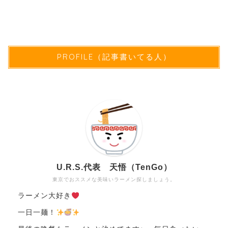
PROFILE（記事書いてる人）
U.R.S.代表 天悟（TenGo）
東京でおススメな美味いラーメン探しましょう。
ラーメン大好き
一日一麺！