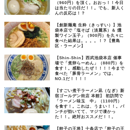
（960円）を頂く。おおっ！！今日
は当たりの日だ！！。でも、新人く
んの反応は！？
【創新麺庵 生粋（きっすい）】池
袋本店で「塩そば（淡麗系）＆ 燻
製ワイン玉子」（900円）を久々に
食べた結果は。。。。！？【豊島
区・ラーメン】
【Shin-Shin】西武池袋本店 催事
場で「煮卵らーめん」（880円）を
食す！。感動したぜ！！！！今まで
食べた「豚骨ラーメン」では、
NO.1だ！！！！
【すごい煮干ラーメン凪（なぎ）新
宿ゴールデン街店 本館】 初訪問で
「ラーメン味玉 中」（1100円）
を食す！。これは、うまい！！。パ
ンチが効いてて、マジで凄かっ
た！！。絶対おススメだ！！。
【餃子の王将】十条店で「餃子の王