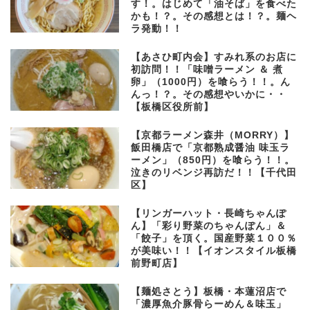
す！。はじめて「油そば」を食べた
かも！？。その感想とは！？。麺ヘ
ラ発動！！
【あさひ町内会】すみれ系のお店に
初訪問！！「味噌ラーメン ＆ 煮
卵」（1000円）を喰らう！！。ん
んっ！？。その感想やいかに・・
【板橋区役所前】
【京都ラーメン森井（MORRY）】
飯田橋店で「京都熟成醤油 味玉ラ
ーメン」（850円）を喰らう！！。
泣きのリベンジ再訪だ！！【千代田
区】
【リンガーハット・長崎ちゃんぽ
ん】「彩り野菜のちゃんぽん」＆
「餃子」を頂く。国産野菜１００％
が美味い！！【イオンスタイル板橋
前野町店】
【麺処さとう】板橋・本蓮沼店で
「濃厚魚介豚骨らーめん＆味玉」