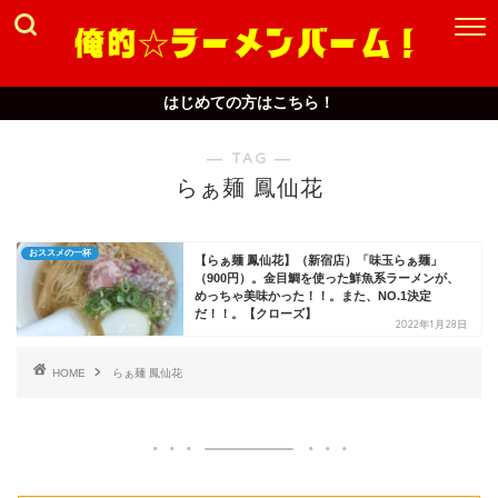
はじめての方はこちら！
― TAG ―
らぁ麺 鳳仙花
おススメの一杯
【らぁ麺 鳳仙花】（新宿店）「味玉らぁ麺」
（900円）。金目鯛を使った鮮魚系ラーメンが、
めっちゃ美味かった！！。また、NO.1決定
だ！！。【クローズ】
2022年1月28日
HOME
らぁ麺 鳳仙花