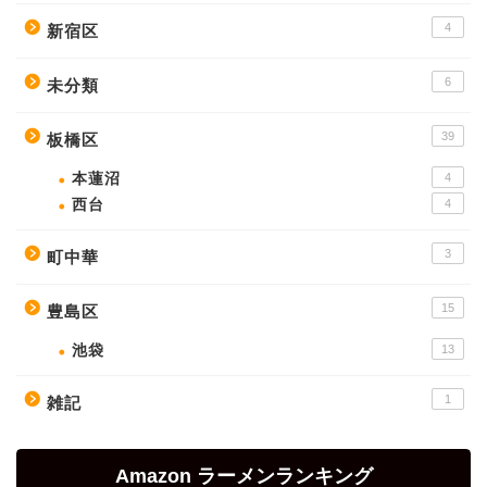
4
新宿区
6
未分類
39
板橋区
本蓮沼
4
西台
4
3
町中華
15
豊島区
池袋
13
1
雑記
Amazon ラーメンランキング