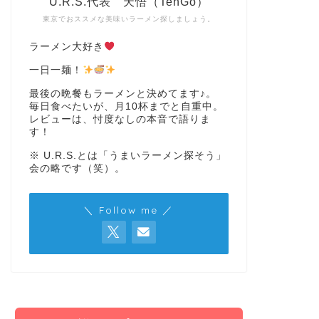
U.R.S.代表 天悟（TenGo）
東京でおススメな美味いラーメン探しましょう。
ラーメン大好き
一日一麺！
最後の晩餐もラーメンと決めてます♪。
毎日食べたいが、月10杯までと自重中。
レビューは、忖度なしの本音で語りま
す！
※ U.R.S.とは「うまいラーメン探そう」
会の略です（笑）。
＼ Follow me ／