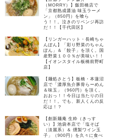
（MORRY）】飯田橋店で
「京都熟成醤油 味玉ラーメ
ン」（850円）を喰ら
う！！。泣きのリベンジ再訪
だ！！【千代田区】
【リンガーハット・長崎ちゃ
んぽん】「彩り野菜のちゃん
ぽん」＆「餃子」を頂く。国
産野菜１００％が美味い！！
【イオンスタイル板橋前野町
店】
【麺処さとう】板橋・本蓮沼
店で「濃厚魚介豚骨らーめん
＆味玉」（960円）を頂く。
おおっ！！今日は当たりの日
だ！！。でも、新人くんの反
応は！？
【創新麺庵 生粋（きっす
い）】池袋本店で「塩そば
（淡麗系）＆ 燻製ワイン玉
子」（900円）を久々に食べ