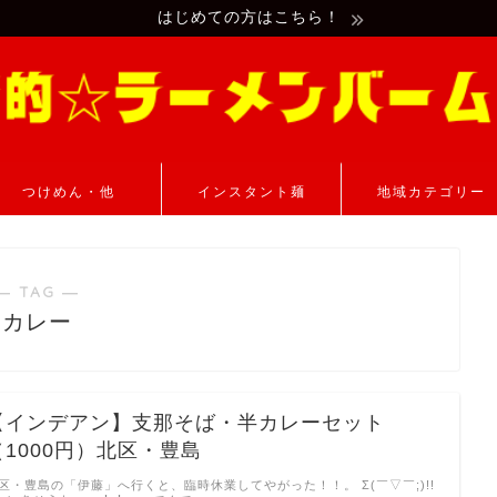
はじめての方はこちら！
つけめん・他
インスタント麺
地域カテゴリー
― TAG ―
カレー
【インデアン】支那そば・半カレーセット
（1000円）北区・豊島
区・豊島の「伊藤」へ行くと、臨時休業してやがった！！。 Σ(￣▽￣;)!!