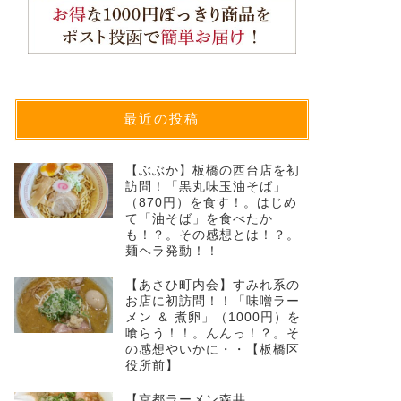
最近の投稿
【ぶぶか】板橋の西台店を初
訪問！「黒丸味玉油そば」
（870円）を食す！。はじめ
て「油そば」を食べたか
も！？。その感想とは！？。
麺ヘラ発動！！
【あさひ町内会】すみれ系の
お店に初訪問！！「味噌ラー
メン ＆ 煮卵」（1000円）を
喰らう！！。んんっ！？。そ
の感想やいかに・・【板橋区
役所前】
【京都ラーメン森井