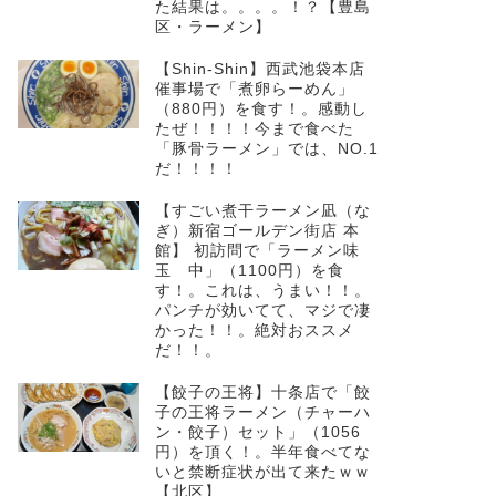
た結果は。。。。！？【豊島
区・ラーメン】
【Shin-Shin】西武池袋本店
催事場で「煮卵らーめん」
（880円）を食す！。感動し
たぜ！！！！今まで食べた
「豚骨ラーメン」では、NO.1
だ！！！！
【すごい煮干ラーメン凪（な
ぎ）新宿ゴールデン街店 本
館】 初訪問で「ラーメン味
玉 中」（1100円）を食
す！。これは、うまい！！。
パンチが効いてて、マジで凄
かった！！。絶対おススメ
だ！！。
【餃子の王将】十条店で「餃
子の王将ラーメン（チャーハ
ン・餃子）セット」（1056
円）を頂く！。半年食べてな
いと禁断症状が出て来たｗｗ
【北区】