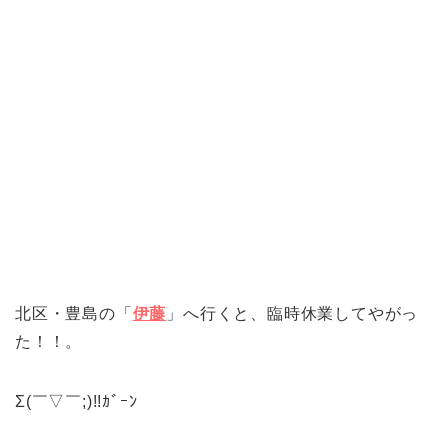
北区・豊島の「
伊藤
」へ行くと、臨時休業してやがっ
た！！。
Σ(￣▽￣;)!!ｶﾞｰﾝ