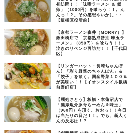
初訪問！！「味噌ラーメン ＆ 煮
卵」（1000円）を喰らう！！。ん
んっ！？。その感想やいかに・・
【板橋区役所前】
【京都ラーメン森井（MORRY）】
飯田橋店で「京都熟成醤油 味玉ラ
ーメン」（850円）を喰らう！！。
泣きのリベンジ再訪だ！！【千代田
区】
【リンガーハット・長崎ちゃんぽ
ん】「彩り野菜のちゃんぽん」＆
「餃子」を頂く。国産野菜１００％
が美味い！！【イオンスタイル板橋
前野町店】
【麺処さとう】板橋・本蓮沼店で
「濃厚魚介豚骨らーめん＆味玉」
（960円）を頂く。おおっ！！今日
は当たりの日だ！！。でも、新人く
んの反応は！？