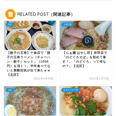
RELATED POST（関連記事）
北区
人気記事
【餃子の王将】十条店で「餃
【らぁ麺 はやし田】赤羽店で
子の王将ラーメン（チャーハ
「のどぐろそば」を初めて食
ン・餃子）セット」（1056
す！。「のどぐろ」って何な
円）を頂く！。半年食べてな
の？。【北区】
いと禁断症状が出て来たｗｗ
【北区】
2022年4月18日
2022年2月13日
北区
おススメの一杯