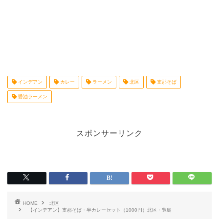
インデアン
カレー
ラーメン
北区
支那そば
醤油ラーメン
スポンサーリンク
HOME
北区
【インデアン】支那そば・半カレーセット（1000円）北区・豊島