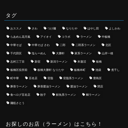
タグ
おススメ
さわ
つけ麺
なりたや
はやし田
よしかわ
らあめん花月嵐
アイオイ
コラボ
ラーメン
中板橋
中華そば
中華そば さわ
二郎
二郎系ラーメン
北区
千代田区
塩らーめん
大勝軒
家系ラーメン
山岸一雄
志村三丁目
新宿
新潟ラーメン
本蓮沼
板橋
板橋区役所前
板橋大勝軒 なりたや
板橋本町
池袋
煮干し
町中華
百名店
背脂
背脂系ラーメン
豊島区
豚骨ラーメン
豚骨醤油ラーメン
醤油ラーメン
閉店
食べログ百名店
餃子
鮮魚系ラーメン
鯛ラーメン
麺処さとう
お探しのお店（ラーメン）はこちら！