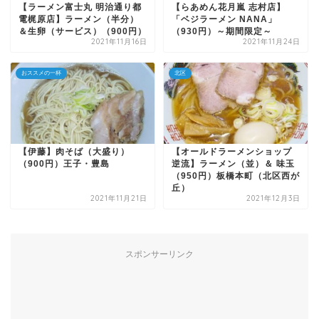
【ラーメン富士丸 明治通り都
【らあめん花月嵐 志村店】
電梶原店】ラーメン（半分）
「ベジラーメン NANA」
＆生卵（サービス）（900円）
（930円）～期間限定～
2021年11月16日
2021年11月24日
おススメの一杯
北区
【伊藤】肉そば（大盛り）
【オールドラーメンショップ
（900円）王子・豊島
逆流】ラーメン（並）＆ 味玉
（950円）板橋本町（北区西が
丘）
2021年11月21日
2021年12月3日
スポンサーリンク