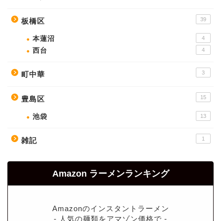
39
板橋区
本蓮沼
4
西台
4
3
町中華
15
豊島区
池袋
13
1
雑記
Amazon ラーメンランキング
Amazonのインスタントラーメン
- 人気の麺類をアマゾン価格で -