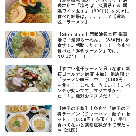
【創新麺庵 生粋（きっすい）】池
袋本店で「塩そば（淡麗系）＆ 燻
製ワイン玉子」（900円）を久々に
食べた結果は。。。。！？【豊島
区・ラーメン】
【Shin-Shin】西武池袋本店 催事
場で「煮卵らーめん」（880円）を
食す！。感動したぜ！！！！今まで
食べた「豚骨ラーメン」では、
NO.1だ！！！！
【すごい煮干ラーメン凪（なぎ）新
宿ゴールデン街店 本館】 初訪問で
「ラーメン味玉 中」（1100円）
を食す！。これは、うまい！！。パ
ンチが効いてて、マジで凄かっ
た！！。絶対おススメだ！！。
【餃子の王将】十条店で「餃子の王
将ラーメン（チャーハン・餃子）セ
ット」（1056円）を頂く！。半年
食べてないと禁断症状が出て来たｗ
ｗ【北区】