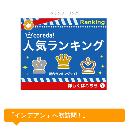
スポンサーリンク
「
インデアン
」へ初訪問！。