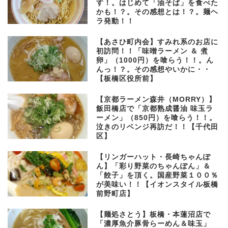
す！。はじめて「油そば」を食べた
かも！？。その感想とは！？。麺ヘ
ラ発動！！
【あさひ町内会】すみれ系のお店に
初訪問！！「味噌ラーメン ＆ 煮
卵」（1000円）を喰らう！！。ん
んっ！？。その感想やいかに・・
【板橋区役所前】
【京都ラーメン森井（MORRY）】
飯田橋店で「京都熟成醤油 味玉ラ
ーメン」（850円）を喰らう！！。
泣きのリベンジ再訪だ！！【千代田
区】
【リンガーハット・長崎ちゃんぽ
ん】「彩り野菜のちゃんぽん」＆
「餃子」を頂く。国産野菜１００％
が美味い！！【イオンスタイル板橋
前野町店】
【麺処さとう】板橋・本蓮沼店で
「濃厚魚介豚骨らーめん＆味玉」