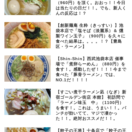
（960円）を頂く。おおっ！！今日
は当たりの日だ！！。でも、新人く
んの反応は！？
【創新麺庵 生粋（きっすい）】池
袋本店で「塩そば（淡麗系）＆ 燻
製ワイン玉子」（900円）を久々に
食べた結果は。。。。！？【豊島
区・ラーメン】
【Shin-Shin】西武池袋本店 催事
場で「煮卵らーめん」（880円）を
食す！。感動したぜ！！！！今まで
食べた「豚骨ラーメン」では、
NO.1だ！！！！
【すごい煮干ラーメン凪（なぎ）新
宿ゴールデン街店 本館】 初訪問で
「ラーメン味玉 中」（1100円）
を食す！。これは、うまい！！。パ
ンチが効いてて、マジで凄かっ
た！！。絶対おススメだ！！。
【餃子の王将】十条店で「餃子の王