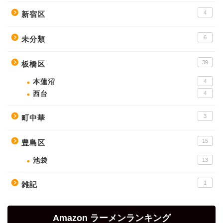
4
新宿区
6
未分類
39
板橋区
本蓮沼
4
西台
4
3
町中華
15
豊島区
池袋
13
1
雑記
Amazon ラーメンランキング