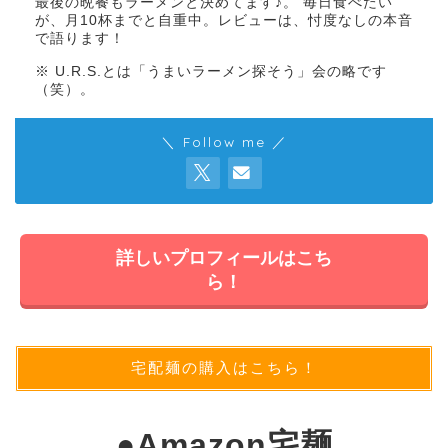
最後の晩餐もラーメンと決めてます♪。 毎日食べたい
が、月10杯までと自重中。レビューは、忖度なしの本音
で語ります！
※ U.R.S.とは「うまいラーメン探そう」会の略です
（笑）。
＼ Follow me ／
詳しいプロフィールはこち
ら！
宅配麺の購入はこちら！
●
Amazon宅麺