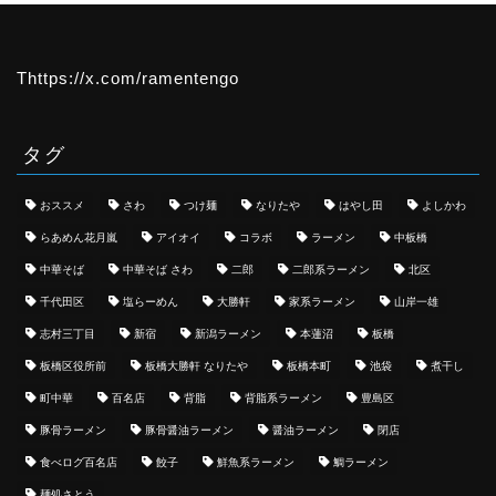
Thttps://x.com/ramentengo
タグ
おススメ
さわ
つけ麺
なりたや
はやし田
よしかわ
らあめん花月嵐
アイオイ
コラボ
ラーメン
中板橋
中華そば
中華そば さわ
二郎
二郎系ラーメン
北区
千代田区
塩らーめん
大勝軒
家系ラーメン
山岸一雄
志村三丁目
新宿
新潟ラーメン
本蓮沼
板橋
板橋区役所前
板橋大勝軒 なりたや
板橋本町
池袋
煮干し
町中華
百名店
背脂
背脂系ラーメン
豊島区
豚骨ラーメン
豚骨醤油ラーメン
醤油ラーメン
閉店
食べログ百名店
餃子
鮮魚系ラーメン
鯛ラーメン
麺処さとう