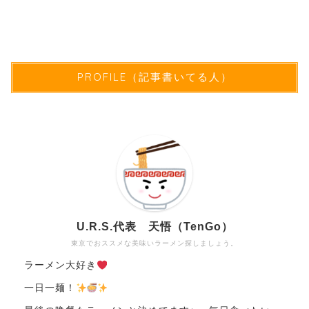
PROFILE（記事書いてる人）
U.R.S.代表 天悟（TenGo）
東京でおススメな美味いラーメン探しましょう。
ラーメン大好き
一日一麺！