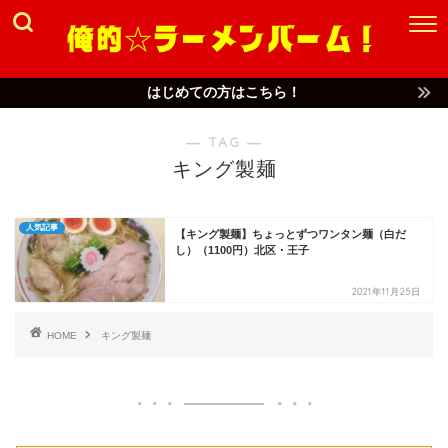
はじめての方はこちら！
― TAG ―
キング製麺
人気記事
【キング製麺】ちょっとずつワンタン麺（白だ
し）（1100円）北区・王子
2021年11月25日
HOME
キング製麺