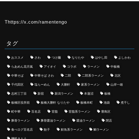
Thttps://x.com/ramentengo
タグ
おススメ
さわ
つけ麺
なりたや
はやし田
よしかわ
らあめん花月嵐
アイオイ
コラボ
ラーメン
中板橋
中華そば
中華そば さわ
二郎
二郎系ラーメン
北区
千代田区
塩らーめん
大勝軒
家系ラーメン
山岸一雄
志村三丁目
新宿
新潟ラーメン
本蓮沼
板橋
板橋区役所前
板橋大勝軒 なりたや
板橋本町
池袋
煮干し
町中華
百名店
背脂
背脂系ラーメン
豊島区
豚骨ラーメン
豚骨醤油ラーメン
醤油ラーメン
閉店
食べログ百名店
餃子
鮮魚系ラーメン
鯛ラーメン
麺処さとう