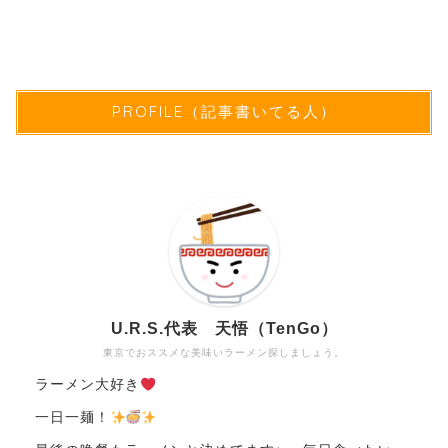
PROFILE（記事書いてる人）
U.R.S.代表 天悟（TenGo）
東京でおススメな美味いラーメン探しましょう。
ラーメン大好き
一日一麺！