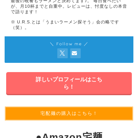
最後の晩餐もラーメンと決めてます♪。 毎日食べたい
が、月10杯までと自重中。レビューは、忖度なしの本音
で語ります！
※ U.R.S.とは「うまいラーメン探そう」会の略です
（笑）。
＼ Follow me ／
詳しいプロフィールはこち
ら！
宅配麺の購入はこちら！
●
Amazon宅麺