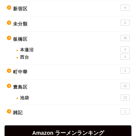
4
新宿区
6
未分類
39
板橋区
本蓮沼
4
西台
4
3
町中華
15
豊島区
池袋
13
1
雑記
Amazon ラーメンランキング