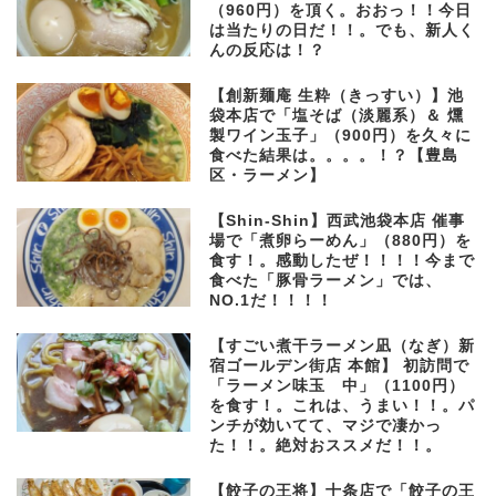
（960円）を頂く。おおっ！！今日
は当たりの日だ！！。でも、新人く
んの反応は！？
【創新麺庵 生粋（きっすい）】池
袋本店で「塩そば（淡麗系）＆ 燻
製ワイン玉子」（900円）を久々に
食べた結果は。。。。！？【豊島
区・ラーメン】
【Shin-Shin】西武池袋本店 催事
場で「煮卵らーめん」（880円）を
食す！。感動したぜ！！！！今まで
食べた「豚骨ラーメン」では、
NO.1だ！！！！
【すごい煮干ラーメン凪（なぎ）新
宿ゴールデン街店 本館】 初訪問で
「ラーメン味玉 中」（1100円）
を食す！。これは、うまい！！。パ
ンチが効いてて、マジで凄かっ
た！！。絶対おススメだ！！。
【餃子の王将】十条店で「餃子の王