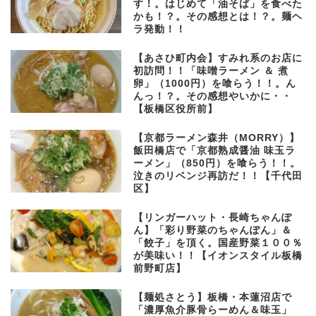
す！。はじめて「油そば」を食べた
かも！？。その感想とは！？。麺ヘ
ラ発動！！
【あさひ町内会】すみれ系のお店に
初訪問！！「味噌ラーメン ＆ 煮
卵」（1000円）を喰らう！！。ん
んっ！？。その感想やいかに・・
【板橋区役所前】
【京都ラーメン森井（MORRY）】
飯田橋店で「京都熟成醤油 味玉ラ
ーメン」（850円）を喰らう！！。
泣きのリベンジ再訪だ！！【千代田
区】
【リンガーハット・長崎ちゃんぽ
ん】「彩り野菜のちゃんぽん」＆
「餃子」を頂く。国産野菜１００％
が美味い！！【イオンスタイル板橋
前野町店】
【麺処さとう】板橋・本蓮沼店で
「濃厚魚介豚骨らーめん＆味玉」