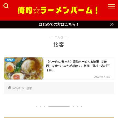
はじめての方はこちら！
― TAG ―
接客
板橋区
【らーめん 安べえ】醤油らーめん＆味玉（750
円）を食べてみた感想は？。板橋・蓮根・志村三
丁目。
2022年1月18日
HOME
接客