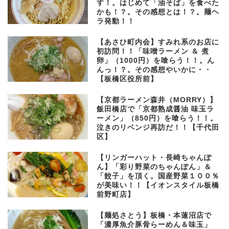
す！。はじめて「油そば」を食べた
かも！？。その感想とは！？。麺ヘ
ラ発動！！
【あさひ町内会】すみれ系のお店に
初訪問！！「味噌ラーメン ＆ 煮
卵」（1000円）を喰らう！！。ん
んっ！？。その感想やいかに・・
【板橋区役所前】
【京都ラーメン森井（MORRY）】
飯田橋店で「京都熟成醤油 味玉ラ
ーメン」（850円）を喰らう！！。
泣きのリベンジ再訪だ！！【千代田
区】
【リンガーハット・長崎ちゃんぽ
ん】「彩り野菜のちゃんぽん」＆
「餃子」を頂く。国産野菜１００％
が美味い！！【イオンスタイル板橋
前野町店】
【麺処さとう】板橋・本蓮沼店で
「濃厚魚介豚骨らーめん＆味玉」