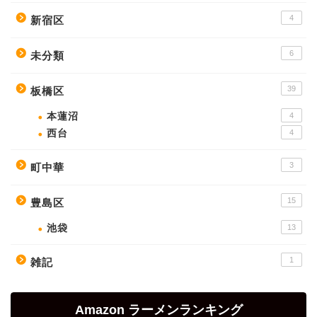
4
新宿区
6
未分類
39
板橋区
本蓮沼
4
西台
4
3
町中華
15
豊島区
池袋
13
1
雑記
Amazon ラーメンランキング