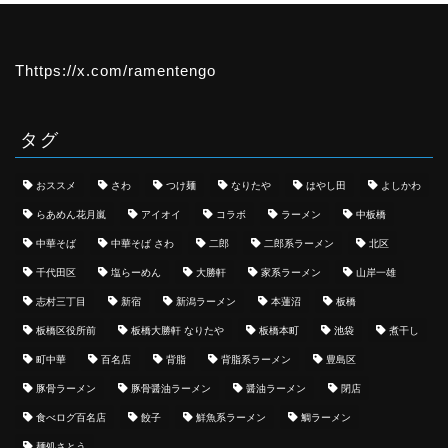
Thttps://x.com/ramentengo
タグ
おススメ
さわ
つけ麺
なりたや
はやし田
よしかわ
らあめん花月嵐
アイオイ
コラボ
ラーメン
中板橋
中華そば
中華そば さわ
二郎
二郎系ラーメン
北区
千代田区
塩らーめん
大勝軒
家系ラーメン
山岸一雄
志村三丁目
新宿
新潟ラーメン
本蓮沼
板橋
板橋区役所前
板橋大勝軒 なりたや
板橋本町
池袋
煮干し
町中華
百名店
背脂
背脂系ラーメン
豊島区
豚骨ラーメン
豚骨醤油ラーメン
醤油ラーメン
閉店
食べログ百名店
餃子
鮮魚系ラーメン
鯛ラーメン
麺処さとう