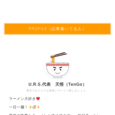
PROFILE（記事書いてる人）
U.R.S.代表 天悟（TenGo）
東京でおススメな美味いラーメン探しましょう。
ラーメン大好き
一日一麺！