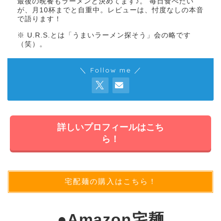
最後の晩餐もラーメンと決めてます♪。 毎日食べたい
が、月10杯までと自重中。レビューは、忖度なしの本音
で語ります！
※ U.R.S.とは「うまいラーメン探そう」会の略です
（笑）。
＼ Follow me ／
詳しいプロフィールはこち
ら！
宅配麺の購入はこちら！
●
Amazon宅麺