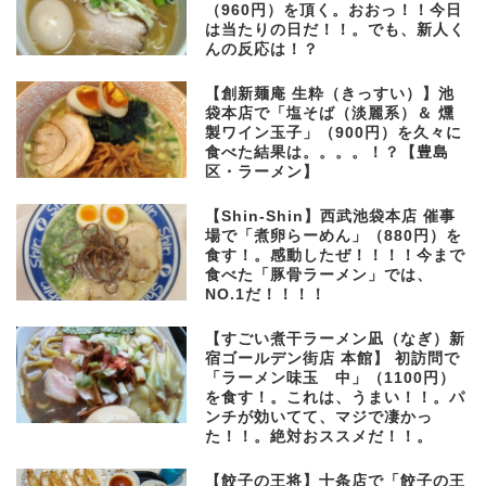
（960円）を頂く。おおっ！！今日
は当たりの日だ！！。でも、新人く
んの反応は！？
【創新麺庵 生粋（きっすい）】池
袋本店で「塩そば（淡麗系）＆ 燻
製ワイン玉子」（900円）を久々に
食べた結果は。。。。！？【豊島
区・ラーメン】
【Shin-Shin】西武池袋本店 催事
場で「煮卵らーめん」（880円）を
食す！。感動したぜ！！！！今まで
食べた「豚骨ラーメン」では、
NO.1だ！！！！
【すごい煮干ラーメン凪（なぎ）新
宿ゴールデン街店 本館】 初訪問で
「ラーメン味玉 中」（1100円）
を食す！。これは、うまい！！。パ
ンチが効いてて、マジで凄かっ
た！！。絶対おススメだ！！。
【餃子の王将】十条店で「餃子の王