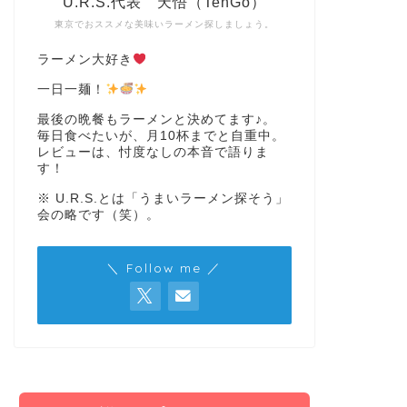
U.R.S.代表 天悟（TenGo）
東京でおススメな美味いラーメン探しましょう。
ラーメン大好き
一日一麺！
最後の晩餐もラーメンと決めてます♪。
毎日食べたいが、月10杯までと自重中。
レビューは、忖度なしの本音で語りま
す！
※ U.R.S.とは「うまいラーメン探そう」
会の略です（笑）。
＼ Follow me ／