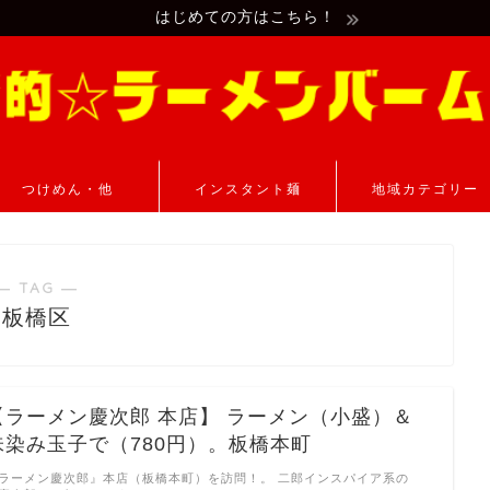
はじめての方はこちら！
つけめん・他
インスタント麺
地域カテゴリー
― TAG ―
板橋区
【ラーメン慶次郎 本店】 ラーメン（小盛）＆
味染み玉子で（780円）。板橋本町
ラーメン慶次郎』本店（板橋本町）を訪問！。 二郎インスパイア系の