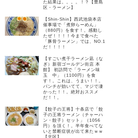
た結果は。。。。！？【豊島
区・ラーメン】
【Shin-Shin】西武池袋本店
催事場で「煮卵らーめん」
（880円）を食す！。感動し
たぜ！！！！今まで食べた
「豚骨ラーメン」では、NO.1
だ！！！！
【すごい煮干ラーメン凪（な
ぎ）新宿ゴールデン街店 本
館】 初訪問で「ラーメン味
玉 中」（1100円）を食
す！。これは、うまい！！。
パンチが効いてて、マジで凄
かった！！。絶対おススメ
だ！！。
【餃子の王将】十条店で「餃
子の王将ラーメン（チャーハ
ン・餃子）セット」（1056
円）を頂く！。半年食べてな
いと禁断症状が出て来たｗｗ
【北区】