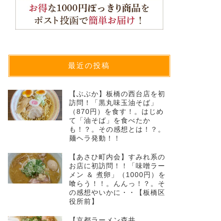
最近の投稿
【ぶぶか】板橋の西台店を初
訪問！「黒丸味玉油そば」
（870円）を食す！。はじめ
て「油そば」を食べたか
も！？。その感想とは！？。
麺ヘラ発動！！
【あさひ町内会】すみれ系の
お店に初訪問！！「味噌ラー
メン ＆ 煮卵」（1000円）を
喰らう！！。んんっ！？。そ
の感想やいかに・・【板橋区
役所前】
【京都ラーメン森井