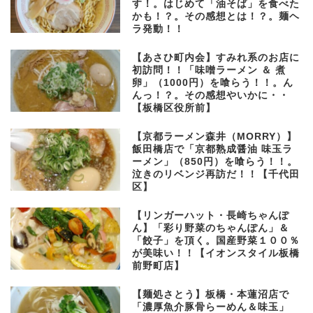
す！。はじめて「油そば」を食べた
かも！？。その感想とは！？。麺ヘ
ラ発動！！
【あさひ町内会】すみれ系のお店に
初訪問！！「味噌ラーメン ＆ 煮
卵」（1000円）を喰らう！！。ん
んっ！？。その感想やいかに・・
【板橋区役所前】
【京都ラーメン森井（MORRY）】
飯田橋店で「京都熟成醤油 味玉ラ
ーメン」（850円）を喰らう！！。
泣きのリベンジ再訪だ！！【千代田
区】
【リンガーハット・長崎ちゃんぽ
ん】「彩り野菜のちゃんぽん」＆
「餃子」を頂く。国産野菜１００％
が美味い！！【イオンスタイル板橋
前野町店】
【麺処さとう】板橋・本蓮沼店で
「濃厚魚介豚骨らーめん＆味玉」