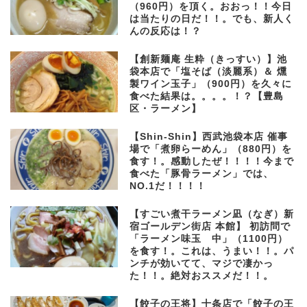
（960円）を頂く。おおっ！！今日
は当たりの日だ！！。でも、新人く
んの反応は！？
【創新麺庵 生粋（きっすい）】池
袋本店で「塩そば（淡麗系）＆ 燻
製ワイン玉子」（900円）を久々に
食べた結果は。。。。！？【豊島
区・ラーメン】
【Shin-Shin】西武池袋本店 催事
場で「煮卵らーめん」（880円）を
食す！。感動したぜ！！！！今まで
食べた「豚骨ラーメン」では、
NO.1だ！！！！
【すごい煮干ラーメン凪（なぎ）新
宿ゴールデン街店 本館】 初訪問で
「ラーメン味玉 中」（1100円）
を食す！。これは、うまい！！。パ
ンチが効いてて、マジで凄かっ
た！！。絶対おススメだ！！。
【餃子の王将】十条店で「餃子の王