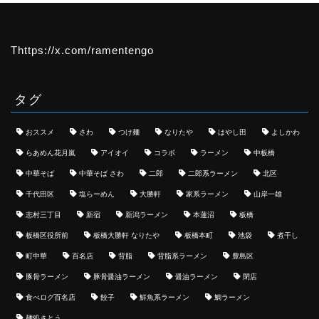
Thttps://x.com/ramentengo
タグ
おススメ
さわ
つけ麺
なりたや
はやし田
よしかわ
らあめん花月嵐
アイオイ
コラボ
ラーメン
中板橋
中華そば
中華そば さわ
二郎
二郎系ラーメン
北区
千代田区
塩らーめん
大勝軒
家系ラーメン
山岸一雄
志村三丁目
新宿
新潟ラーメン
本蓮沼
板橋
板橋区役所前
板橋大勝軒 なりたや
板橋本町
池袋
煮干し
町中華
百名店
背脂
背脂系ラーメン
豊島区
豚骨ラーメン
豚骨醤油ラーメン
醤油ラーメン
閉店
食べログ百名店
餃子
鮮魚系ラーメン
鯛ラーメン
麺処さとう