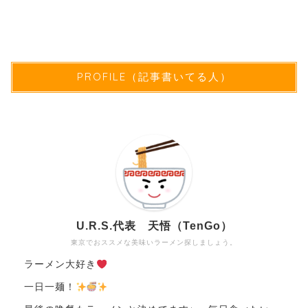
PROFILE（記事書いてる人）
U.R.S.代表 天悟（TenGo）
東京でおススメな美味いラーメン探しましょう。
ラーメン大好き
一日一麺！