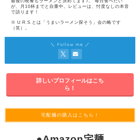
最後の晩餐もラーメンと決めてます♪。 毎日食べたい
が、月10杯までと自重中。レビューは、忖度なしの本音
で語ります！
※ U.R.S.とは「うまいラーメン探そう」会の略です
（笑）。
＼ Follow me ／
詳しいプロフィールはこち
ら！
宅配麺の購入はこちら！
●
Amazon宅麺