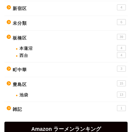
4
新宿区
6
未分類
39
板橋区
本蓮沼
4
西台
4
3
町中華
15
豊島区
池袋
13
1
雑記
Amazon ラーメンランキング