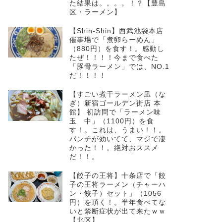
た結果は。。。。！？【豊島
区・ラーメン】
【Shin-Shin】西武池袋本店
催事場で「煮卵らーめん」
（880円）を食す！。感動し
たぜ！！！！今まで食べた
「豚骨ラーメン」では、NO.1
だ！！！！
【すごい煮干ラーメン凪（な
ぎ）新宿ゴールデン街店 本
館】 初訪問で「ラーメン味
玉 中」（1100円）を食
す！。これは、うまい！！。
パンチが効いてて、マジで凄
かった！！。絶対おススメ
だ！！。
【餃子の王将】十条店で「餃
子の王将ラーメン（チャーハ
ン・餃子）セット」（1056
円）を頂く！。半年食べてな
いと禁断症状が出て来たｗｗ
【北区】