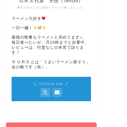
U.R.S.代表 天悟（TenGo）
東京でおススメな美味いラーメン探しましょう。
ラーメン大好き
一日一麺！
最後の晩餐もラーメンと決めてます♪。
毎日食べたいが、月10杯までと自重中。
レビューは、忖度なしの本音で語りま
す！
※ U.R.S.とは「うまいラーメン探そう」
会の略です（笑）。
＼ Follow me ／