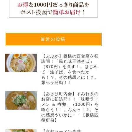
最近の投稿
【ぶぶか】板橋の西台店を初
訪問！「黒丸味玉油そば」
（870円）を食す！。はじめ
て「油そば」を食べたか
も！？。その感想とは！？。
麺ヘラ発動！！
【あさひ町内会】すみれ系の
お店に初訪問！！「味噌ラー
メン ＆ 煮卵」（1000円）を
喰らう！！。んんっ！？。そ
の感想やいかに・・【板橋区
役所前】
【京都ラーメン森井