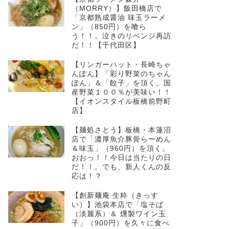
（MORRY）】飯田橋店で
「京都熟成醤油 味玉ラーメ
ン」（850円）を喰ら
う！！。泣きのリベンジ再訪
だ！！【千代田区】
【リンガーハット・長崎ちゃ
んぽん】「彩り野菜のちゃん
ぽん」＆「餃子」を頂く。国
産野菜１００％が美味い！！
【イオンスタイル板橋前野町
店】
【麺処さとう】板橋・本蓮沼
店で「濃厚魚介豚骨らーめん
＆味玉」（960円）を頂く。
おおっ！！今日は当たりの日
だ！！。でも、新人くんの反
応は！？
【創新麺庵 生粋（きっす
い）】池袋本店で「塩そば
（淡麗系）＆ 燻製ワイン玉
子」（900円）を久々に食べ