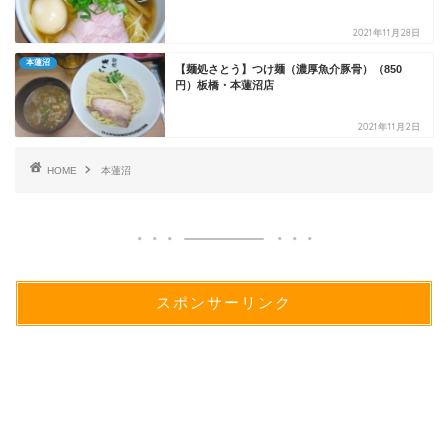
2021年11月28日
本蓮沼
【麺処さとう】つけ麺（濃厚魚介豚骨）（850
円）板橋・本蓮沼店
2021年11月2日
HOME
本蓮沼
スポンサーリンク