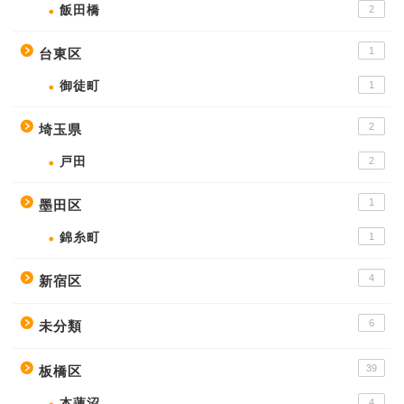
飯田橋
2
1
台東区
御徒町
1
2
埼玉県
戸田
2
1
墨田区
錦糸町
1
4
新宿区
6
未分類
39
板橋区
本蓮沼
4