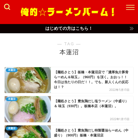
はじめての方はこちら！
― TAG ―
本蓮沼
本蓮沼
【麺処さとう】板橋・本蓮沼店で「濃厚魚介豚骨
らーめん＆味玉」（960円）を頂く。おおっ！！
今日は当たりの日だ！！。でも、新人くんの反応
は！？
2022年5月13日
本蓮沼
【麺処さとう】豊魚鶏だし塩ラーメン（中盛り）
＆ 味玉（930円）。板橋本店（本蓮沼）。
2022年1月13日
本蓮沼
【麺処さとう】豊魚鶏だし特製醤油らーめん（中
盛り）（900円）板橋・本蓮沼店