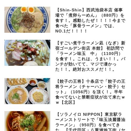
【Shin-Shin】西武池袋本店 催事
場で「煮卵らーめん」（880円）を
食す！。感動したぜ！！！！今まで
食べた「豚骨ラーメン」では、
NO.1だ！！！！
【すごい煮干ラーメン凪（なぎ）新
宿ゴールデン街店 本館】 初訪問で
「ラーメン味玉 中」（1100円）
を食す！。これは、うまい！！。パ
ンチが効いてて、マジで凄かっ
た！！。絶対おススメだ！！。
【餃子の王将】十条店で「餃子の王
将ラーメン（チャーハン・餃子）セ
ット」（1056円）を頂く！。半年
食べてないと禁断症状が出て来たｗ
ｗ【北区】
【ソラノイロ NIPPON】東京駅ラ
ーメンストリートで「味玉淡麗醤油
ラーメン」（950円）を食べてき
た。【千代田区・八重洲地下街（ヤ