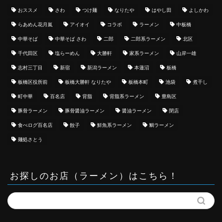
おススメ
さわ
つけ麺
なりたや
はやし田
よしかわ
らあめん花月嵐
アイオイ
コラボ
ラーメン
中板橋
中華そば
中華そば さわ
二郎
二郎系ラーメン
北区
千代田区
塩らーめん
大勝軒
家系ラーメン
山岸一雄
志村三丁目
新宿
新潟ラーメン
本蓮沼
板橋
板橋区役所前
板橋大勝軒 なりたや
板橋本町
池袋
煮干し
町中華
百名店
背脂
背脂系ラーメン
豊島区
豚骨ラーメン
豚骨醤油ラーメン
醤油ラーメン
閉店
食べログ百名店
餃子
鮮魚系ラーメン
鯛ラーメン
麺処さとう
お探しのお店（ラーメン）はこちら！