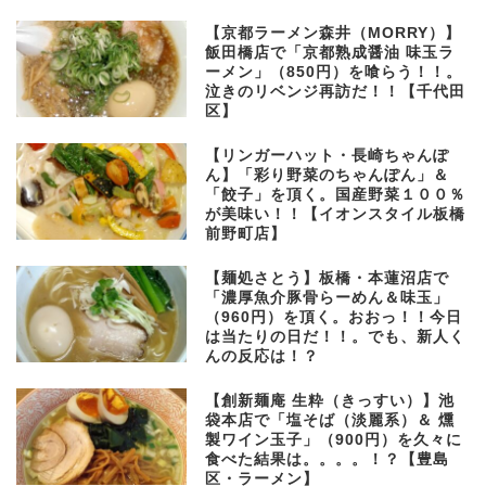
【京都ラーメン森井（MORRY）】
飯田橋店で「京都熟成醤油 味玉ラ
ーメン」（850円）を喰らう！！。
泣きのリベンジ再訪だ！！【千代田
区】
【リンガーハット・長崎ちゃんぽ
ん】「彩り野菜のちゃんぽん」＆
「餃子」を頂く。国産野菜１００％
が美味い！！【イオンスタイル板橋
前野町店】
【麺処さとう】板橋・本蓮沼店で
「濃厚魚介豚骨らーめん＆味玉」
（960円）を頂く。おおっ！！今日
は当たりの日だ！！。でも、新人く
んの反応は！？
【創新麺庵 生粋（きっすい）】池
袋本店で「塩そば（淡麗系）＆ 燻
製ワイン玉子」（900円）を久々に
食べた結果は。。。。！？【豊島
区・ラーメン】