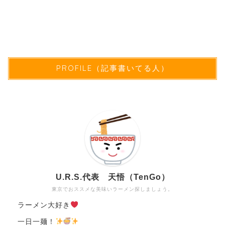
PROFILE（記事書いてる人）
U.R.S.代表 天悟（TenGo）
東京でおススメな美味いラーメン探しましょう。
ラーメン大好き
一日一麺！