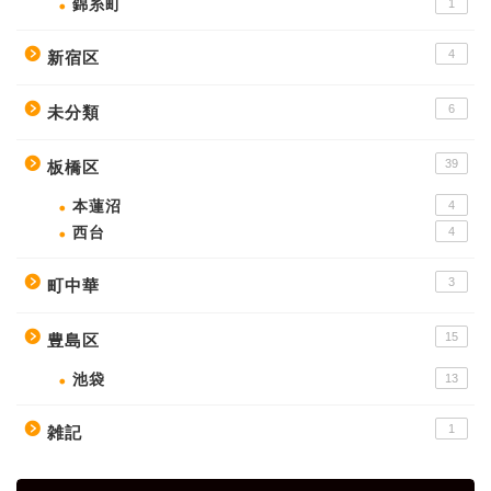
錦糸町
1
4
新宿区
6
未分類
39
板橋区
本蓮沼
4
西台
4
3
町中華
15
豊島区
池袋
13
1
雑記