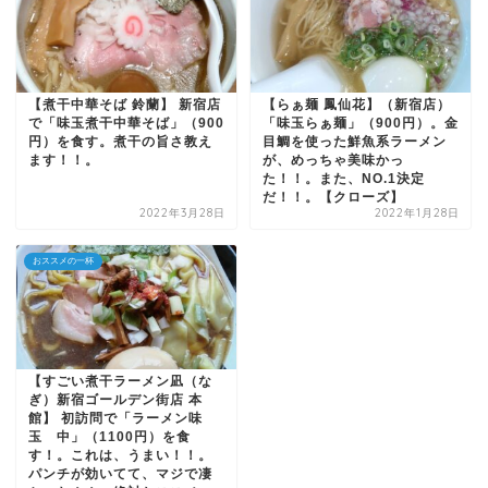
【煮干中華そば 鈴蘭】 新宿店
【らぁ麺 鳳仙花】（新宿店）
で「味玉煮干中華そば」（900
「味玉らぁ麺」（900円）。金
円）を食す。煮干の旨さ教え
目鯛を使った鮮魚系ラーメン
ます！！。
が、めっちゃ美味かっ
た！！。また、NO.1決定
だ！！。【クローズ】
2022年3月28日
2022年1月28日
おススメの一杯
【すごい煮干ラーメン凪（な
ぎ）新宿ゴールデン街店 本
館】 初訪問で「ラーメン味
玉 中」（1100円）を食
す！。これは、うまい！！。
パンチが効いてて、マジで凄