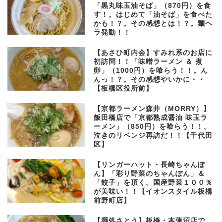
「黒丸味玉油そば」（870円）を食
す！。はじめて「油そば」を食べた
かも！？。その感想とは！？。麺ヘ
ラ発動！！
【あさひ町内会】すみれ系のお店に
初訪問！！「味噌ラーメン ＆ 煮
卵」（1000円）を喰らう！！。ん
んっ！？。その感想やいかに・・
【板橋区役所前】
【京都ラーメン森井（MORRY）】
飯田橋店で「京都熟成醤油 味玉ラ
ーメン」（850円）を喰らう！！。
泣きのリベンジ再訪だ！！【千代田
区】
【リンガーハット・長崎ちゃんぽ
ん】「彩り野菜のちゃんぽん」＆
「餃子」を頂く。国産野菜１００％
が美味い！！【イオンスタイル板橋
前野町店】
【麺処さとう】板橋・本蓮沼店で