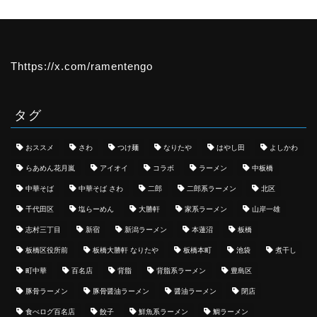
Thttps://x.com/ramentengo
タグ
おススメ
さわ
つけ麺
なりたや
はやし田
よしかわ
らあめん花月嵐
アイオイ
コラボ
ラーメン
中板橋
中華そば
中華そば さわ
二郎
二郎系ラーメン
北区
千代田区
塩らーめん
大勝軒
家系ラーメン
山岸一雄
志村三丁目
新宿
新潟ラーメン
本蓮沼
板橋
板橋区役所前
板橋大勝軒 なりたや
板橋本町
池袋
煮干し
町中華
百名店
背脂
背脂系ラーメン
豊島区
豚骨ラーメン
豚骨醤油ラーメン
醤油ラーメン
閉店
食べログ百名店
餃子
鮮魚系ラーメン
鯛ラーメン