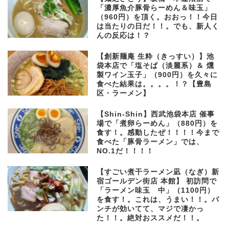
「濃厚魚介豚骨らーめん＆味玉」
（960円）を頂く。おおっ！！今日
は当たりの日だ！！。でも、新人く
んの反応は！？
【創新麺庵 生粋（きっすい）】池
袋本店で「塩そば（淡麗系）＆ 燻
製ワイン玉子」（900円）を久々に
食べた結果は。。。。！？【豊島
区・ラーメン】
【Shin-Shin】西武池袋本店 催事
場で「煮卵らーめん」（880円）を
食す！。感動したぜ！！！！今まで
食べた「豚骨ラーメン」では、
NO.1だ！！！！
【すごい煮干ラーメン凪（なぎ）新
宿ゴールデン街店 本館】 初訪問で
「ラーメン味玉 中」（1100円）
を食す！。これは、うまい！！。パ
ンチが効いてて、マジで凄かっ
た！！。絶対おススメだ！！。