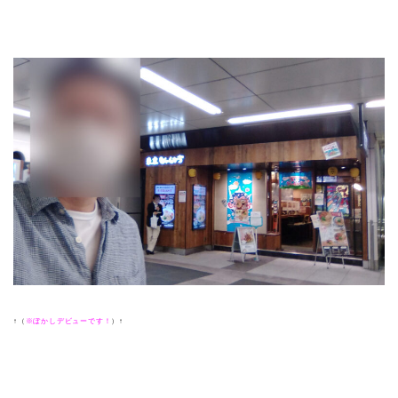
↑（
※ぼかしデビューです！
）↑