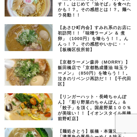
す！。はじめて「油そば」を食べた
かも！？。その感想とは！？。麺ヘ
ラ発動！！
【あさひ町内会】すみれ系のお店に
初訪問！！「味噌ラーメン ＆ 煮
卵」（1000円）を喰らう！！。ん
んっ！？。その感想やいかに・・
【板橋区役所前】
【京都ラーメン森井（MORRY）】
飯田橋店で「京都熟成醤油 味玉ラ
ーメン」（850円）を喰らう！！。
泣きのリベンジ再訪だ！！【千代田
区】
【リンガーハット・長崎ちゃんぽ
ん】「彩り野菜のちゃんぽん」＆
「餃子」を頂く。国産野菜１００％
が美味い！！【イオンスタイル板橋
前野町店】
【麺処さとう】板橋・本蓮沼店で
「濃厚魚介豚骨らーめん＆味玉」