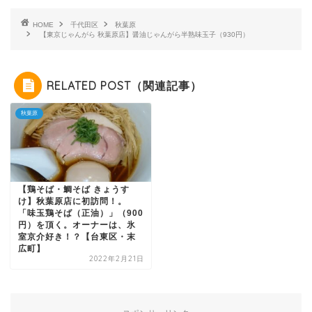
HOME
千代田区
秋葉原
【東京じゃんがら 秋葉原店】醤油じゃんがら半熟味玉子（930円）
RELATED POST（関連記事）
秋葉原
【鶏そば・鯛そば きょうす
け】秋葉原店に初訪問！。
「味玉鶏そば（正油）」（900
円）を頂く。オーナーは、氷
室京介好き！？【台東区・末
広町】
2022年2月21日