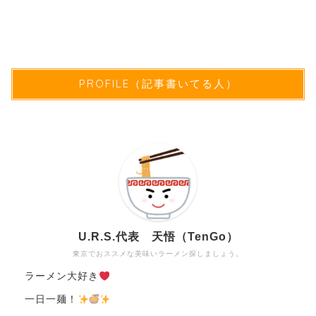
PROFILE（記事書いてる人）
U.R.S.代表 天悟（TenGo）
東京でおススメな美味いラーメン探しましょう。
ラーメン大好き
一日一麺！