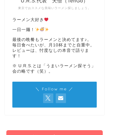
U.R.S.代表 天悟（TenGo）
東京でおススメな美味いラーメン探しましょう。
ラーメン大好き
一日一麺！
最後の晩餐もラーメンと決めてます♪。
毎日食べたいが、月10杯までと自重中。
レビューは、忖度なしの本音で語りま
す！
※ U.R.S.とは「うまいラーメン探そう」
会の略です（笑）。
＼ Follow me ／