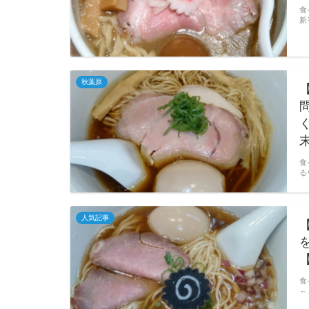
食
新
秋葉原
食
る
人気記事
食
～