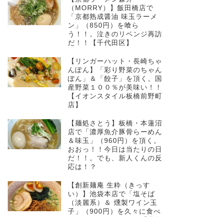
（MORRY）】飯田橋店で
「京都熟成醤油 味玉ラーメ
ン」（850円）を喰ら
う！！。泣きのリベンジ再訪
だ！！【千代田区】
【リンガーハット・長崎ちゃ
んぽん】「彩り野菜のちゃん
ぽん」＆「餃子」を頂く。国
産野菜１００％が美味い！！
【イオンスタイル板橋前野町
店】
【麺処さとう】板橋・本蓮沼
店で「濃厚魚介豚骨らーめん
＆味玉」（960円）を頂く。
おおっ！！今日は当たりの日
だ！！。でも、新人くんの反
応は！？
【創新麺庵 生粋（きっす
い）】池袋本店で「塩そば
（淡麗系）＆ 燻製ワイン玉
子」（900円）を久々に食べ