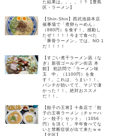
た結果は。。。。！？【豊島
区・ラーメン】
【Shin-Shin】西武池袋本店
催事場で「煮卵らーめん」
（880円）を食す！。感動し
たぜ！！！！今まで食べた
「豚骨ラーメン」では、NO.1
だ！！！！
【すごい煮干ラーメン凪（な
ぎ）新宿ゴールデン街店 本
館】 初訪問で「ラーメン味
玉 中」（1100円）を食
す！。これは、うまい！！。
パンチが効いてて、マジで凄
かった！！。絶対おススメ
だ！！。
【餃子の王将】十条店で「餃
子の王将ラーメン（チャーハ
ン・餃子）セット」（1056
円）を頂く！。半年食べてな
いと禁断症状が出て来たｗｗ
【北区】