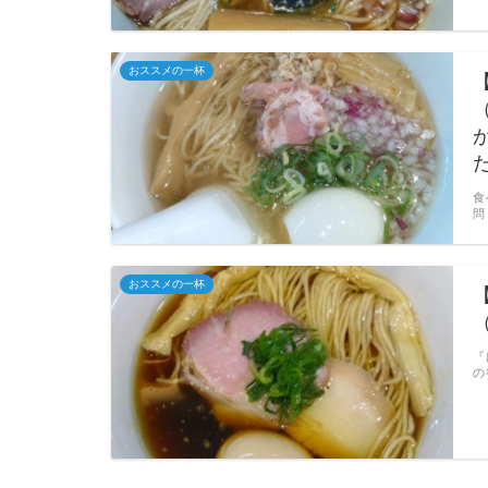
おススメの一杯
食
問
おススメの一杯
『
の