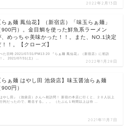
2022年2月13日
【らぁ麺 鳳仙花】（新宿店）「味玉らぁ麺」
（900円）。金目鯛を使った鮮魚系ラーメン
が、めっちゃ美味かった！！。また、NO.1決定
だ！！。【クローズ】
べた日時:2021/07/31/PM13:20 『らぁ麺 鳳仙花』（新宿店）に初訪
！。 2021/07/31(土) …
2022年1月28日
【らぁ麺 はやし田 池袋店】味玉醤油らぁ麺
（900円）
はやし田』（池袋店）さんへ初訪問！ 新宿の本店に行くと、２０人以上
行列だったので、断念する。。。 （たぶん１時間以上は待 …
2021年11月7日