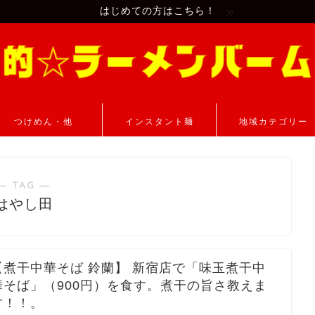
はじめての方はこちら！
つけめん・他
インスタント麺
地域カテゴリー
― TAG ―
はやし田
【煮干中華そば 鈴蘭】 新宿店で「味玉煮干中
華そば」（900円）を食す。煮干の旨さ教えま
す！！。