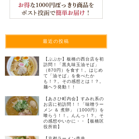
最近の投稿
【ぶぶか】板橋の西台店を初
訪問！「黒丸味玉油そば」
（870円）を食す！。はじめ
て「油そば」を食べたか
も！？。その感想とは！？。
麺ヘラ発動！！
【あさひ町内会】すみれ系の
お店に初訪問！！「味噌ラー
メン ＆ 煮卵」（1000円）を
喰らう！！。んんっ！？。そ
の感想やいかに・・【板橋区
役所前】
【京都ラーメン森井