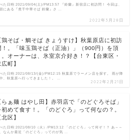
べた日時:2021/09/04(土)/PM13:57 『鈴蘭』新宿店に初訪問！ 今回は、
宿にある『煮干中華そば 鈴蘭』さ …
2022年3月28日
【鶏そば・鯛そば きょうすけ】秋葉原店に初訪
問！。「味玉鶏そば（正油）」（900円）を頂
く。オーナーは、氷室京介好き！？【台東区・
末広町】
べた日時:2021/08/13/(金)/PM12:15 秋葉原でラーメン店を探す。 雨が降
中、秋葉原へ行ってきました！。 …
2022年2月21日
【らぁ麺 はやし田】赤羽店で「のどぐろそば」
を初めて食す！。「のどぐろ」って何なの？。
【北区】
べた日時:2021/08/10（火）/PM13:12 「のどぐろ」って何ぞ！？ あ～～
、なんか最近「のどぐろ」ってのが気 …