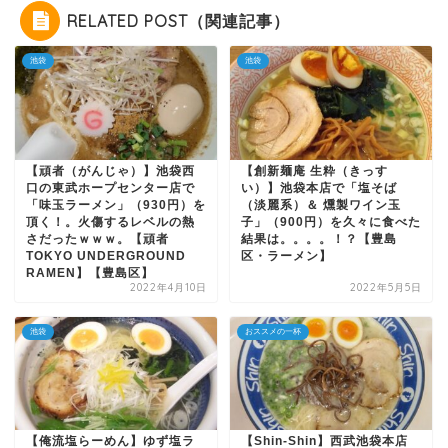
RELATED POST（関連記事）
池袋
池袋
【頑者（がんじゃ）】池袋西
【創新麺庵 生粋（きっす
口の東武ホープセンター店で
い）】池袋本店で「塩そば
「味玉ラーメン」（930円）を
（淡麗系）＆ 燻製ワイン玉
頂く！。火傷するレベルの熱
子」（900円）を久々に食べた
さだったｗｗｗ。【頑者
結果は。。。。！？【豊島
TOKYO UNDERGROUND
区・ラーメン】
RAMEN】【豊島区】
2022年4月10日
2022年5月5日
池袋
おススメの一杯
【俺流塩らーめん】ゆず塩ラ
【Shin-Shin】西武池袋本店