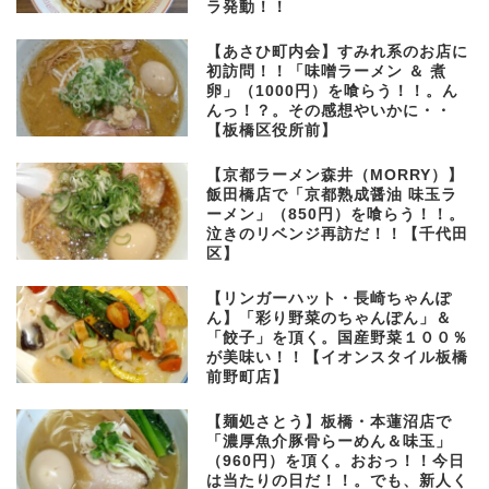
ラ発動！！
【あさひ町内会】すみれ系のお店に
初訪問！！「味噌ラーメン ＆ 煮
卵」（1000円）を喰らう！！。ん
んっ！？。その感想やいかに・・
【板橋区役所前】
【京都ラーメン森井（MORRY）】
飯田橋店で「京都熟成醤油 味玉ラ
ーメン」（850円）を喰らう！！。
泣きのリベンジ再訪だ！！【千代田
区】
【リンガーハット・長崎ちゃんぽ
ん】「彩り野菜のちゃんぽん」＆
「餃子」を頂く。国産野菜１００％
が美味い！！【イオンスタイル板橋
前野町店】
【麺処さとう】板橋・本蓮沼店で
「濃厚魚介豚骨らーめん＆味玉」
（960円）を頂く。おおっ！！今日
は当たりの日だ！！。でも、新人く