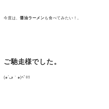
今度は、
醤油ラーメン
も食べてみたい！。
ご馳走様でした。
(๑´ڡ｀๑)ﾍﾟﾛﾘ