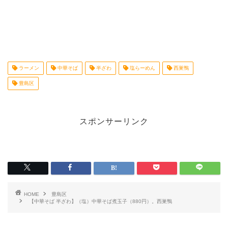
ラーメン
中華そば
半ざわ
塩らーめん
西巣鴨
豊島区
スポンサーリンク
HOME
豊島区
【中華そば 半ざわ】（塩）中華そば煮玉子（880円）。西巣鴨