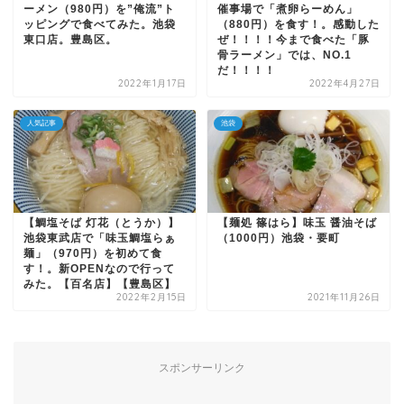
ーメン（980円）を”俺流”ト
催事場で「煮卵らーめん」
ッピングで食べてみた。池袋
（880円）を食す！。感動した
東口店。豊島区。
ぜ！！！！今まで食べた「豚
骨ラーメン」では、NO.1
だ！！！！
2022年1月17日
2022年4月27日
人気記事
池袋
【鯛塩そば 灯花（とうか）】
【麺処 篠はら】味玉 醤油そば
池袋東武店で「味玉鯛塩らぁ
（1000円）池袋・要町
麺」（970円）を初めて食
す！。新OPENなので行って
みた。【百名店】【豊島区】
2022年2月15日
2021年11月26日
スポンサーリンク