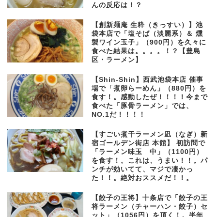
んの反応は！？
【創新麺庵 生粋（きっすい）】池
袋本店で「塩そば（淡麗系）＆ 燻
製ワイン玉子」（900円）を久々に
食べた結果は。。。。！？【豊島
区・ラーメン】
【Shin-Shin】西武池袋本店 催事
場で「煮卵らーめん」（880円）を
食す！。感動したぜ！！！！今まで
食べた「豚骨ラーメン」では、
NO.1だ！！！！
【すごい煮干ラーメン凪（なぎ）新
宿ゴールデン街店 本館】 初訪問で
「ラーメン味玉 中」（1100円）
を食す！。これは、うまい！！。パ
ンチが効いてて、マジで凄かっ
た！！。絶対おススメだ！！。
【餃子の王将】十条店で「餃子の王
将ラーメン（チャーハン・餃子）セ
ット」（1056円）を頂く！。半年