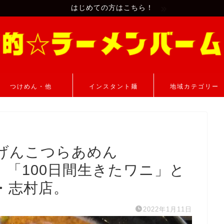
はじめての方はこちら！
つけめん・他
インスタント麺
地域カテゴリー
げんこつらあめん
）。「100日間生きたワニ」と
・志村店。
2022年1月11日