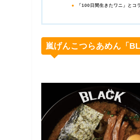
「100日間生きたワニ」とコ
嵐げんこつらあめん「BL