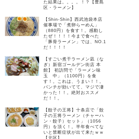
た結果は。。。。！？【豊島
区・ラーメン】
【Shin-Shin】西武池袋本店
催事場で「煮卵らーめん」
（880円）を食す！。感動し
たぜ！！！！今まで食べた
「豚骨ラーメン」では、NO.1
だ！！！！
【すごい煮干ラーメン凪（な
ぎ）新宿ゴールデン街店 本
館】 初訪問で「ラーメン味
玉 中」（1100円）を食
す！。これは、うまい！！。
パンチが効いてて、マジで凄
かった！！。絶対おススメ
だ！！。
【餃子の王将】十条店で「餃
子の王将ラーメン（チャーハ
ン・餃子）セット」（1056
円）を頂く！。半年食べてな
いと禁断症状が出て来たｗｗ
【北区】