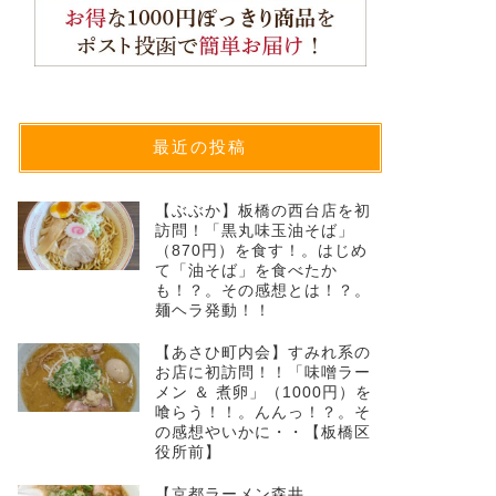
最近の投稿
【ぶぶか】板橋の西台店を初
訪問！「黒丸味玉油そば」
（870円）を食す！。はじめ
て「油そば」を食べたか
も！？。その感想とは！？。
麺ヘラ発動！！
【あさひ町内会】すみれ系の
お店に初訪問！！「味噌ラー
メン ＆ 煮卵」（1000円）を
喰らう！！。んんっ！？。そ
の感想やいかに・・【板橋区
役所前】
【京都ラーメン森井