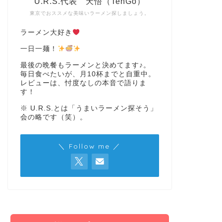
U.R.S.代表 天悟（TenGo）
東京でおススメな美味いラーメン探しましょう。
ラーメン大好き
一日一麺！
最後の晩餐もラーメンと決めてます♪。
毎日食べたいが、月10杯までと自重中。
レビューは、忖度なしの本音で語りま
す！
※ U.R.S.とは「うまいラーメン探そう」
会の略です（笑）。
＼ Follow me ／