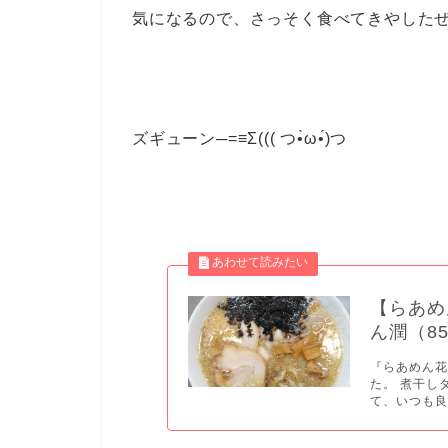
気になるので、さっそく食べてきやした
ズギューン─=≡Σ((( つ•̀ω•́)つ
【らあめ
ん潤（8
『らあめん
た。 煮干し
て、いつも良