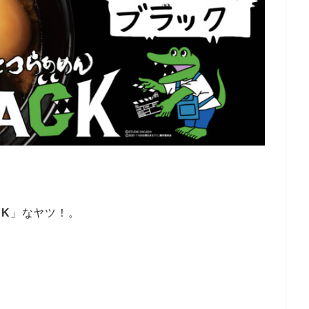
CK
」なヤツ！。