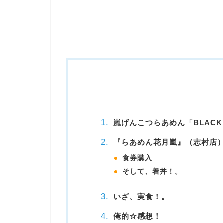
嵐げんこつらあめん「BLAC
『らあめん花月嵐』（志村店
食券購入
そして、着丼！。
いざ、実食！。
俺的☆感想！