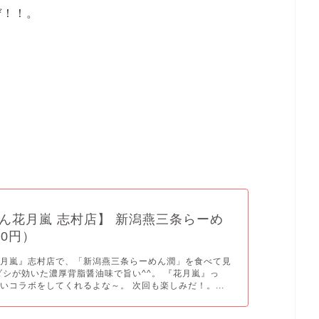
ぜ！！。
ん花月嵐 志村店】 新潟燕三条らーめ
50円）
花月嵐』志村店で、「新潟燕三条らーめん潤」を食べて見
ダシが効いた濃厚背脂醤油味で旨い^^。 『花月嵐』っ
いコラボをしてくれるよな～。 次回も楽しみだ！。...