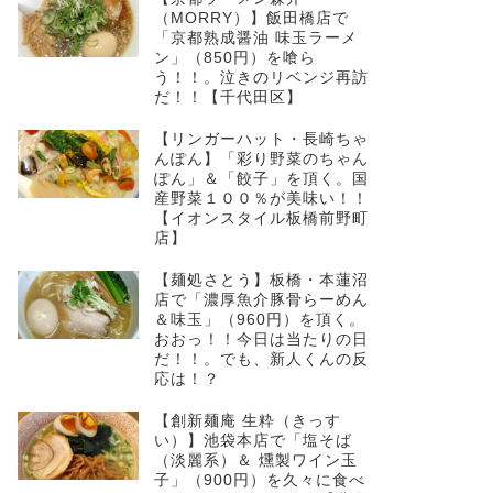
（MORRY）】飯田橋店で
「京都熟成醤油 味玉ラーメ
ン」（850円）を喰ら
う！！。泣きのリベンジ再訪
だ！！【千代田区】
【リンガーハット・長崎ちゃ
んぽん】「彩り野菜のちゃん
ぽん」＆「餃子」を頂く。国
産野菜１００％が美味い！！
【イオンスタイル板橋前野町
店】
【麺処さとう】板橋・本蓮沼
店で「濃厚魚介豚骨らーめん
＆味玉」（960円）を頂く。
おおっ！！今日は当たりの日
だ！！。でも、新人くんの反
応は！？
【創新麺庵 生粋（きっす
い）】池袋本店で「塩そば
（淡麗系）＆ 燻製ワイン玉
子」（900円）を久々に食べ