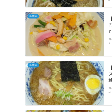
板橋区
食
ン
板橋区
食
の