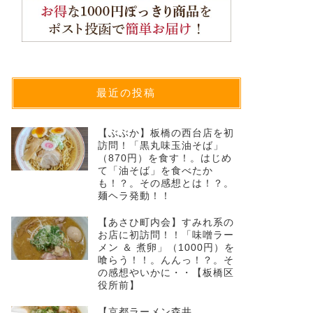
最近の投稿
【ぶぶか】板橋の西台店を初
訪問！「黒丸味玉油そば」
（870円）を食す！。はじめ
て「油そば」を食べたか
も！？。その感想とは！？。
麺ヘラ発動！！
【あさひ町内会】すみれ系の
お店に初訪問！！「味噌ラー
メン ＆ 煮卵」（1000円）を
喰らう！！。んんっ！？。そ
の感想やいかに・・【板橋区
役所前】
【京都ラーメン森井