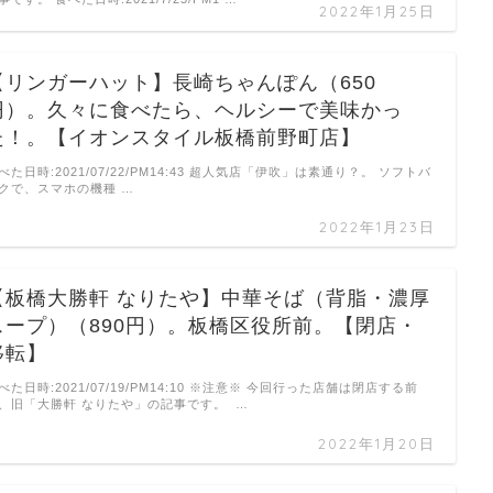
2022年1月25日
【リンガーハット】長崎ちゃんぽん（650
円）。久々に食べたら、ヘルシーで美味かっ
た！。【イオンスタイル板橋前野町店】
べた日時:2021/07/22/PM14:43 超人気店「伊吹」は素通り？。 ソフトバ
クで、スマホの機種 …
2022年1月23日
【板橋大勝軒 なりたや】中華そば（背脂・濃厚
スープ）（890円）。板橋区役所前。【閉店・
移転】
べた日時:2021/07/19/PM14:10 ※注意※ 今回行った店舗は閉店する前
、旧「大勝軒 なりたや」の記事です。 …
2022年1月20日