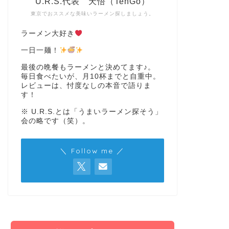
U.R.S.代表 天悟（TenGo）
東京でおススメな美味いラーメン探しましょう。
ラーメン大好き
一日一麺！
最後の晩餐もラーメンと決めてます♪。
毎日食べたいが、月10杯までと自重中。
レビューは、忖度なしの本音で語りま
す！
※ U.R.S.とは「うまいラーメン探そう」
会の略です（笑）。
＼ Follow me ／