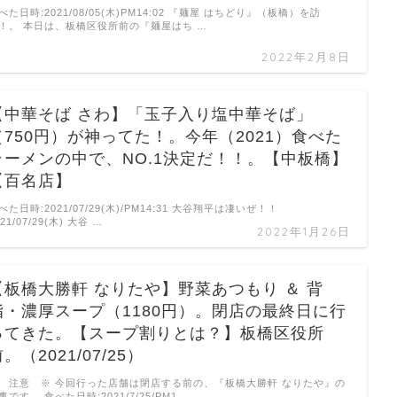
べた日時:2021/08/05(木)PM14:02 『麺屋 はちどり』（板橋）を訪
！。 本日は、板橋区役所前の『麺屋はち …
2022年2月8日
【中華そば さわ】「玉子入り塩中華そば」
（750円）が神ってた！。今年（2021）食べた
ラーメンの中で、NO.1決定だ！！。【中板橋】
【百名店】
べた日時:2021/07/29(木)/PM14:31 大谷翔平は凄いぜ！！
021/07/29(木) 大谷 …
2022年1月26日
【板橋大勝軒 なりたや】野菜あつもり ＆ 背
脂・濃厚スープ（1180円）。閉店の最終日に行
ってきた。【スープ割りとは？】板橋区役所
。（2021/07/25）
 注意 ※ 今回行った店舗は閉店する前の、『板橋大勝軒 なりたや』の
事です。 食べた日時:2021/7/25/PM1 …