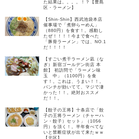
た結果は。。。。！？【豊島
区・ラーメン】
【Shin-Shin】西武池袋本店
催事場で「煮卵らーめん」
（880円）を食す！。感動し
たぜ！！！！今まで食べた
「豚骨ラーメン」では、NO.1
だ！！！！
【すごい煮干ラーメン凪（な
ぎ）新宿ゴールデン街店 本
館】 初訪問で「ラーメン味
玉 中」（1100円）を食
す！。これは、うまい！！。
パンチが効いてて、マジで凄
かった！！。絶対おススメ
だ！！。
【餃子の王将】十条店で「餃
子の王将ラーメン（チャーハ
ン・餃子）セット」（1056
円）を頂く！。半年食べてな
いと禁断症状が出て来たｗｗ
【北区】