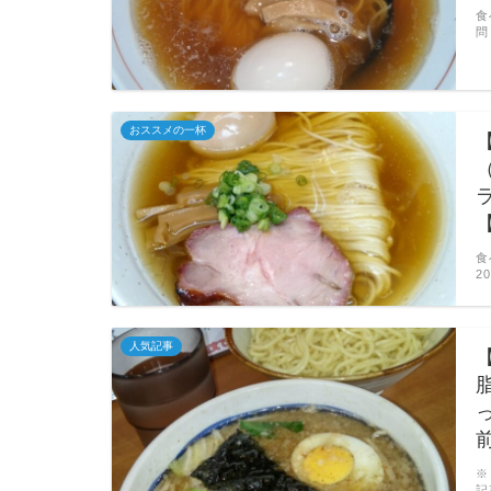
食
問
おススメの一杯
食
2
人気記事
前
※
記