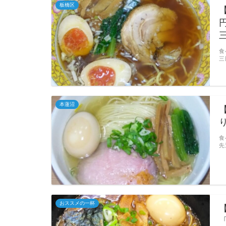
板橋区
食
三
本蓮沼
食
先
おススメの一杯