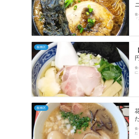
食
「
板橋区
食
に
板橋区
食
た