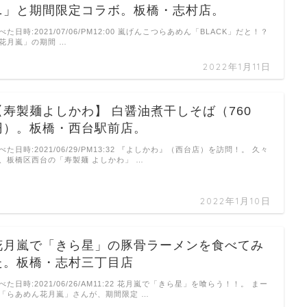
ニ」と期間限定コラボ。板橋・志村店。
べた日時:2021/07/06/PM12:00 嵐げんこつらあめん「BLACK」だと！？
花月嵐」の期間 …
2022年1月11日
【寿製麺よしかわ】 白醤油煮干しそば（760
円）。板橋・西台駅前店。
べた日時:2021/06/29/PM13:32 『よしかわ』（西台店）を訪問！。 久々
、板橋区西台の「寿製麺 よしかわ」 …
2022年1月10日
花月嵐で「きら星」の豚骨ラーメンを食べてみ
た。板橋・志村三丁目店
べた日時:2021/06/26/AM11:22 花月嵐で「きら星」を喰らう！！。 まー
「らあめん花月嵐」さんが、期間限定 …