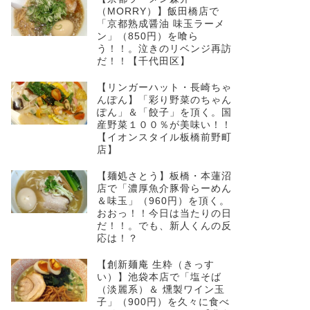
（MORRY）】飯田橋店で
「京都熟成醤油 味玉ラーメ
ン」（850円）を喰ら
う！！。泣きのリベンジ再訪
だ！！【千代田区】
【リンガーハット・長崎ちゃ
んぽん】「彩り野菜のちゃん
ぽん」＆「餃子」を頂く。国
産野菜１００％が美味い！！
【イオンスタイル板橋前野町
店】
【麺処さとう】板橋・本蓮沼
店で「濃厚魚介豚骨らーめん
＆味玉」（960円）を頂く。
おおっ！！今日は当たりの日
だ！！。でも、新人くんの反
応は！？
【創新麺庵 生粋（きっす
い）】池袋本店で「塩そば
（淡麗系）＆ 燻製ワイン玉
子」（900円）を久々に食べ