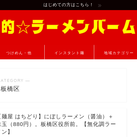
はじめての方はこちら！
つけめん・他
インスタント麺
地域カテゴリー
CATEGORY ―
板橋区
【麺屋 はちどり】にぼしラーメン（醤油）＋
味玉（880円）。板橋区役所前。【無化調ラー
メン】