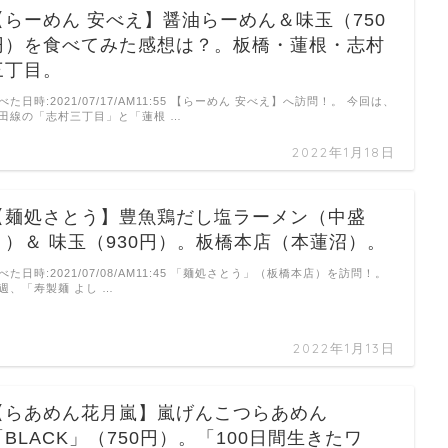
【らーめん 安べえ】醤油らーめん＆味玉（750
円）を食べてみた感想は？。板橋・蓮根・志村
三丁目。
べた日時:2021/07/17/AM11:55 【らーめん 安べえ】へ訪問！。 今回は、
田線の「志村三丁目」と「蓮根 …
2022年1月18日
【麺処さとう】豊魚鶏だし塩ラーメン（中盛
り）＆ 味玉（930円）。板橋本店（本蓮沼）。
べた日時:2021/07/08/AM11:45 「麺処さとう」（板橋本店）を訪問！。
週、「寿製麺 よし …
2022年1月13日
【らあめん花月嵐】嵐げんこつらあめん
「BLACK」（750円）。「100日間生きたワ